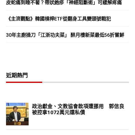
皮蛇痛到睡不著？帶狀皰疹「神經阻斷術」可緩解疼痛
《主流觀點》韓國槓桿ETF從翻身工具變頭號戰犯
30年主廚操刀「江浙功夫菜」 醉月樓新菜最低56折嘗鮮
近期熱門