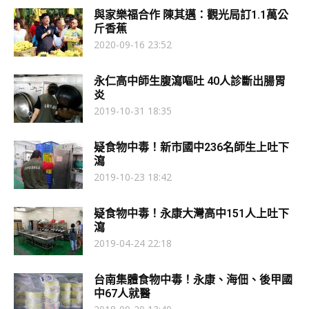
與家樂福合作 陳其邁：觀光局訂1.1萬公
斤香蕉
2020-09-16 23:52
永仁高中師生腹瀉嘔吐 40人診斷出腸胃
炎
2019-10-31 18:35
疑食物中毒！新市國中236名師生上吐下
瀉
2019-10-23 18:42
疑食物中毒！永康大灣高中151人上吐下
瀉
2019-04-24 22:18
台南集體食物中毒！永康、海佃、後甲國
中67人就醫