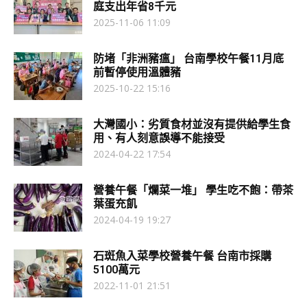
庭支出年省8千元
2025-11-06 11:09
防堵「非洲豬瘟」 台南學校午餐11月底
前暫停使用溫體豬
2025-10-22 15:16
大灣國小：劣質食材並沒有提供給學生食
用、有人刻意誤導不能接受
2024-04-22 17:54
營養午餐「爛菜一堆」 學生吃不飽：帶茶
葉蛋充飢
2024-04-19 19:27
石斑魚入菜學校營養午餐 台南市採購
5100萬元
2022-11-01 21:51