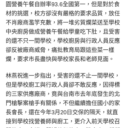
園營養午餐自辦率93.6全國第一，但是對於食
材的挑選，校方卻沒有嚴格的要求品質，放任
不肖廠商濫竽充數，將一堆劣質爛菜送至學校
中央廚房做成營養午餐給學童吃下肚，且受害
的還不只一間學校，學校廚房與行政人員反應
卻反被廠商威脅，痛批教育局跟這些菜一樣
爛，要求市長盡快與學校家長和老師見面。
林燕祝進一步指出，受害的還不止一間學校，
但是學校廚工與行政人員卻不敢反應，因得標
的三家供應廠商，竟與台南市去年底發生的北
門槍擊案槍手有關係，不但繼續擔任國小的家
長會長，還在今年3月20日交保的隔天，就直
接到學校找營養師與廚工，更介入前天學校召