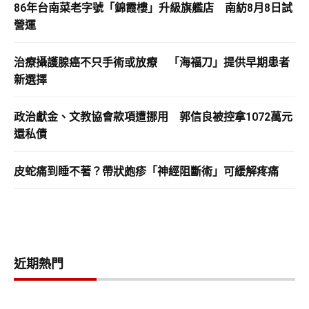
86年台南菜老字號「錦霞樓」升級旗艦店 南紡8月8日試
營運
治療攝護腺癌不只手術或放療 「海福刀」提供早期患者
新選擇
政治獻金、文教協會款項遭挪用 郭信良被控拿1072萬元
還私債
皮蛇痛到睡不著？帶狀皰疹「神經阻斷術」可緩解疼痛
近期熱門