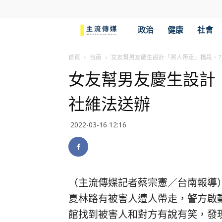
主
政治
健康
社會
流
首頁
台南
女友幫男友慶生設計「將人帶走」橋段、
女友幫男友慶生設計
傳
社維法送辦
媒
2022-03-16 12:16
（主流傳媒記者蔡宗憲／台南報導
夏林路有被害人遭人帶走，警方啟
館找到被害人和對方有說有笑，發