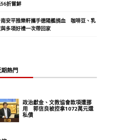
56折嘗鮮
台南安平雅樂軒攜手德陽艦捐血 咖啡豆、乳
液與多項好禮一次帶回家
近期熱門