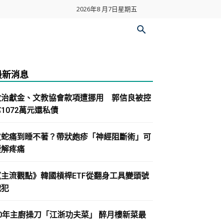
2026年8 月7日星期五
最新消息
政治獻金、文教協會款項遭挪用 郭信良被控
1072萬元還私債
皮蛇痛到睡不著？帶狀皰疹「神經阻斷術」可
緩解疼痛
《主流觀點》韓國槓桿ETF從翻身工具變頭號
戰犯
30年主廚操刀「江浙功夫菜」 醉月樓新菜最