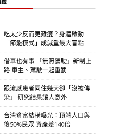
熱搜
吃太少反而更難瘦？身體啟動
「節能模式」成減重最大盲點
借車也有事 「無照駕駛」新制上
路 車主、駕駛一起重罰
跟流感患者同住幾天卻「沒被傳
染」 研究結果讓人意外
台灣貧富結構曝光：頂端人口與
後50%民眾 資產差140倍