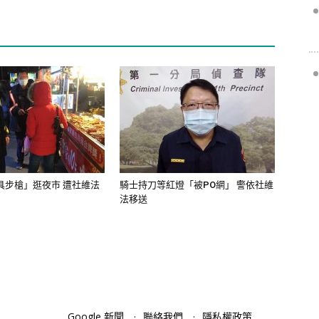
具步槍」逛夜市 遭社維法
騎士持刀等紅燈「被PO網」 警依社維
法移送
Google 新聞
聯絡我們
隱私權政策