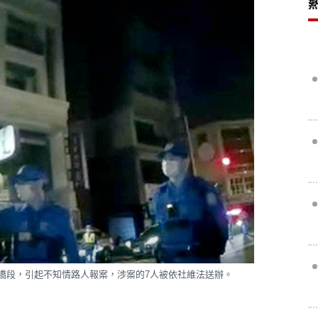
橋段，引起不知情路人報案，涉案的7人被依社維法送辦。