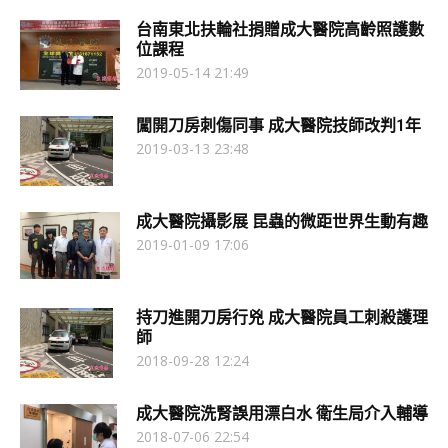
台南東北扶輪社捐贈成大醫院高齡照護數
位課程
2019-05-14 21:49
闖開刀房刺傷同事 成大醫院技師改判1年
2019-03-13 23:48
成大醫院攝影展 昆蟲的微距世界生動有趣
2019-01-09 17:06
持刀進開刀房行兇 成大醫院員工刺殺護理
師
2018-09-28 12:24
成大醫院洗腎誤用漂白水 衛生局介入輔導
2018-07-06 22:54