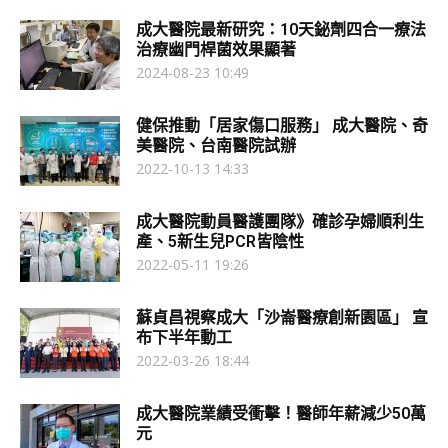
成大醫院最新研究：10天鉍劑四合一療法
治療幽門桿菌效果顯著
2024-08-23 10:49
健保推動「居家傷口服務」 成大醫院、奇
美醫院、台南醫院試辦
2022-10-13 14:33
成大醫院動員醫護團隊》確診孕婦順利生
產、5新生兒PCR皆陰性
2022-05-11 19:26
蘇貞昌視察成大「沙崙醫療創新園區」 宣
布下半年動工
2022-03-26 18:44
成大醫院業績受衝擊！醫師年薪減少50萬
元