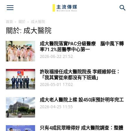
主
流
首頁
關於
成大醫院
關於: 成大醫院
傳
成大醫院落實PAC分級醫療 腦中風下轉
媒
率71.2%居醫學中心第一
2026-06-22 21:52
許耿福接任成大醫院院長 李經維卸任：
「我其實從來都沒有下班過」
2026-05-01 17:02
成大老人醫院上樑 設450床預計明年完工
2026-04-25 11:55
只有4成民眾睡得好 成大醫院調查：整體