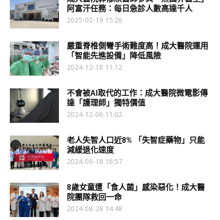
阿富汗任務：每日急診人數高達千人
2025-02-19 15:26
嚴重脊椎側彎手術難度高！成大醫院運用
「智能先進設備」降低風險
2024-12-18 11:12
不會被AI取代的工作：成大醫院微電影傳
達「護理師」獨特價值
2024-12-06 11:02
老人失智人口近8% 「失智症藥物」只能
減緩退化速度
2024-09-18 16:57
8歲女童遭「食人菌」感染惡化！成大醫
院團隊救回一命
2024-08-28 14:48