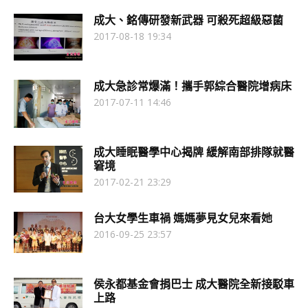
成大、銘傳研發新武器 可殺死超級惡菌
2017-08-18 19:34
成大急診常爆滿！攜手郭綜合醫院增病床
2017-07-11 14:46
成大睡眠醫學中心揭牌 緩解南部排隊就醫
窘境
2017-02-21 23:29
台大女學生車禍 媽媽夢見女兒來看她
2016-09-25 23:57
侯永都基金會捐巴士 成大醫院全新接駁車
上路