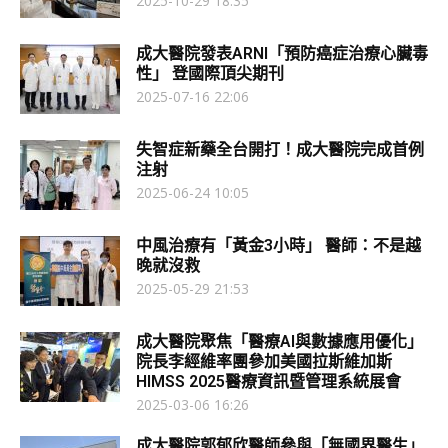
2025-10-29 18:35
成大醫院發表ARNI「預防癌症治療心臟毒
性」 登國際頂尖期刊
2025-07-16 22:06
失智症新藥全台開打！成大醫院完成首例
注射
2025-06-24 10:05
中風治療有「黃金3小時」 醫師：不是越
晚就沒救
2025-05-29 21:53
成大醫院聚焦「醫療AI與數據應用優化」
院長李經維率團參加美國拉斯維加斯
HIMSS 2025醫療資訊暨管理系統展會
2025-03-06 16:26
成大醫院郭郁欣醫師參與「無國界醫生」