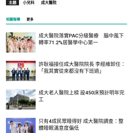
主題
小兒科
成大醫院
相關報導
更多
成大醫院落實PAC分級醫療 腦中風下
轉率71.2%居醫學中心第一
許耿福接任成大醫院院長 李經維卸任：
「我其實從來都沒有下班過」
成大老人醫院上樑 設450床預計明年完
工
只有4成民眾睡得好 成大醫院調查：整
體睡眠滿意度偏低