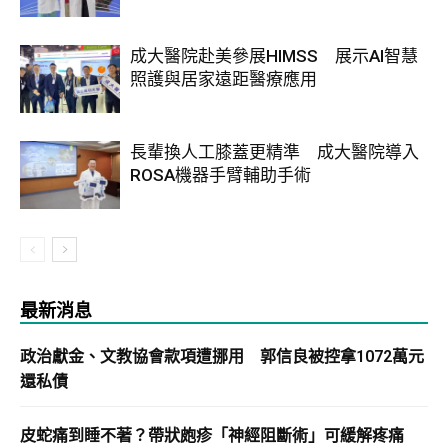
成大醫院赴美參展HIMSS 展示AI智慧
照護與居家遠距醫療應用
長輩換人工膝蓋更精準 成大醫院導入
ROSA機器手臂輔助手術
最新消息
政治獻金、文教協會款項遭挪用 郭信良被控拿1072萬元
還私債
皮蛇痛到睡不著？帶狀皰疹「神經阻斷術」可緩解疼痛