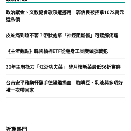
政治獻金、文教協會款項遭挪用 郭信良被控拿1072萬元
還私債
皮蛇痛到睡不著？帶狀皰疹「神經阻斷術」可緩解疼痛
《主流觀點》韓國槓桿ETF從翻身工具變頭號戰犯
30年主廚操刀「江浙功夫菜」 醉月樓新菜最低56折嘗鮮
台南安平雅樂軒攜手德陽艦捐血 咖啡豆、乳液與多項好
禮一次帶回家
近期熱門