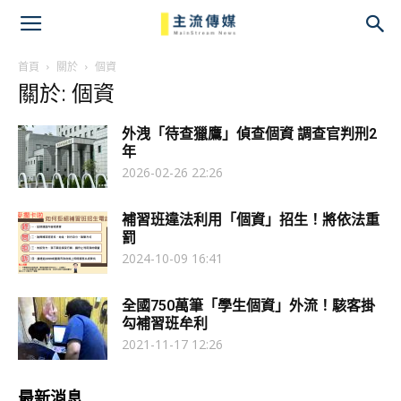
主
流
首頁
關於
個資
關於: 個資
傳
外洩「待查獵鷹」偵查個資 調查官判刑2
媒
年
2026-02-26 22:26
補習班違法利用「個資」招生！將依法重
罰
2024-10-09 16:41
全國750萬筆「學生個資」外流！駭客掛
勾補習班牟利
2021-11-17 12:26
最新消息