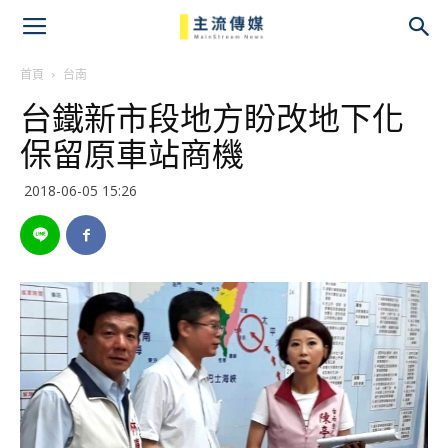
主
流
首頁
台南
台鐵新市段地方盼改地下化
傳
保留原車站商機
媒
2018-06-05 15:26