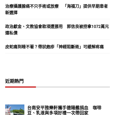
治療攝護腺癌不只手術或放療 「海福刀」提供早期患者
新選擇
政治獻金、文教協會款項遭挪用 郭信良被控拿1072萬元
還私債
皮蛇痛到睡不著？帶狀皰疹「神經阻斷術」可緩解疼痛
近期熱門