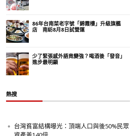
熱搜
台灣貧富結構曝光：頂端人口與後50%民眾
資產差140倍