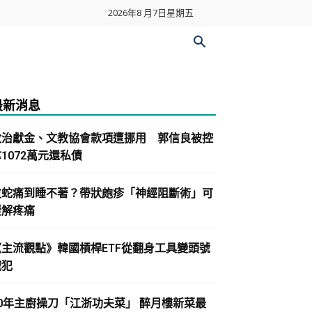
2026年8 月7日星期五
最新消息
政治獻金、文教協會款項遭挪用 郭信良被控
1072萬元還私債
皮蛇痛到睡不著？帶狀皰疹「神經阻斷術」可
緩解疼痛
《主流觀點》韓國槓桿ETF從翻身工具變頭號
戰犯
30年主廚操刀「江浙功夫菜」 醉月樓新菜最