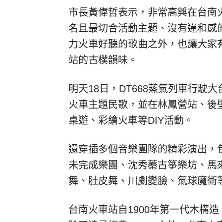
市長黃偉哲表示，非常高興在台南火
名且最切合活動主題、沒有違和感
力火車好聽的歌曲之外，也讓大家有
站的古樸韻味。
明天18日，DT668蒸氣列車行
火車主題民歌，並在林鳳營站、後
桌遊、彩繪火車等DIY活動。
還穿插多個音樂團隊的精彩演出，包
未完成樂團、沈秀蓁古箏樂坊、馬
舞、肚皮舞、川劇變臉、氣球魔術
台南火車站自1900年第一代木構造