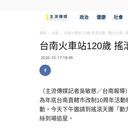
主
政治
健康
社會
流
首頁
台南
台南火車站120歲 搖滾天團「動力火車」
台南火車站120歲 
傳
2020-10-17 18:49
媒
（主流傳媒記者吳敏慈／台南報導）
為年底台南直轄市改制10周年活
動，今天下午邀請到搖滾天團「動
絲到場追星。