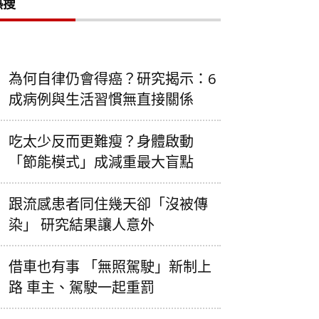
熱搜
為何自律仍會得癌？研究揭示：6
成病例與生活習慣無直接關係
吃太少反而更難瘦？身體啟動
「節能模式」成減重最大盲點
跟流感患者同住幾天卻「沒被傳
染」 研究結果讓人意外
借車也有事 「無照駕駛」新制上
路 車主、駕駛一起重罰