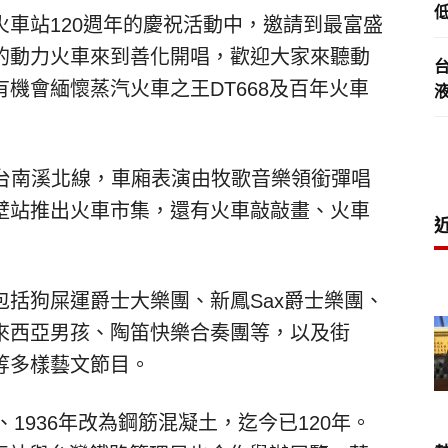
低
車站120週年的慶祝活動中，邀請到最富盛
的動力火車來到善化開唱，歡迎大家來聽動
機會緬懷蒸汽火車之王DT668及百年火車
駛大台南溪北線，車廂表演由牧歌音樂領銜彈唱
壁站推出火車市集，還有火車敲敲畫、火車
括狗屎運爵士大樂團、新鳳Sax爵士樂團、
來西亞男孩、陶笛快樂合奏團等，以及街
等多樣藝文節目。
、1936年改為鋼筋混凝土，迄今已120年。