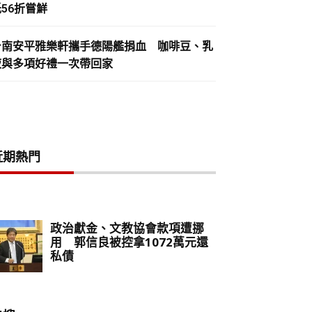
56折嘗鮮
台南安平雅樂軒攜手德陽艦捐血 咖啡豆、乳
液與多項好禮一次帶回家
近期熱門