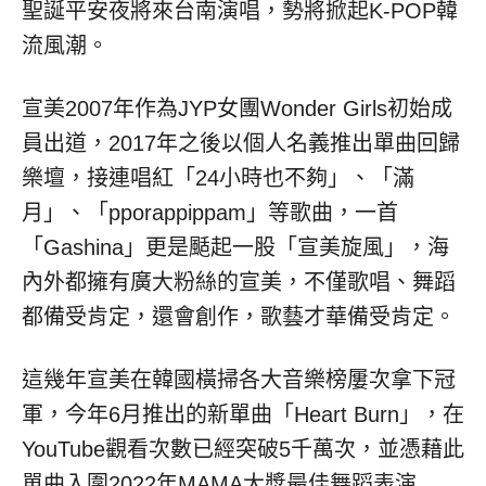
聖誕平安夜將來台南演唱，勢將掀起K-POP韓
流風潮。
宣美2007年作為JYP女團Wonder Girls初始成
員出道，2017年之後以個人名義推出單曲回歸
樂壇，接連唱紅「24小時也不夠」、「滿
月」、「pporappippam」等歌曲，一首
「Gashina」更是颳起一股「宣美旋風」，海
內外都擁有廣大粉絲的宣美，不僅歌唱、舞蹈
都備受肯定，還會創作，歌藝才華備受肯定。
這幾年宣美在韓國橫掃各大音樂榜屢次拿下冠
軍，今年6月推出的新單曲「Heart Burn」，在
YouTube觀看次數已經突破5千萬次，並憑藉此
單曲入圍2022年MAMA大獎最佳舞蹈表演