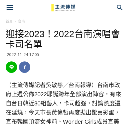
主
流
首頁
台南
迎接2023！2022台南演唱會
傳
卡司名單
媒
2022-11-24 17:05
（主流傳媒記者吳敏慈／台南報導）台南市政
府上週公佈2022耶誕跨年全部演出陣容，有來
自台日韓近30組藝人，卡司超強，討論熱度還
在延燒，今天市長黃偉哲再度拋出驚喜彩蛋，
宣布韓國頂流女神前、Wonder Girls成員宣美