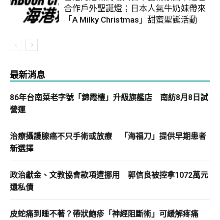
合作戶外聖誕燈；日本人氣牛奶妹帶來
「A Milky Christmas」甜蜜聖誕活動
最新消息
86年台南菜老字號「錦霞樓」升級旗艦店 南紡8月8日試
營運
治療攝護腺癌不只手術或放療 「海福刀」提供早期患者
新選擇
政治獻金、文教協會款項遭挪用 郭信良被控拿1072萬元
還私債
皮蛇痛到睡不著？帶狀皰疹「神經阻斷術」可緩解疼痛