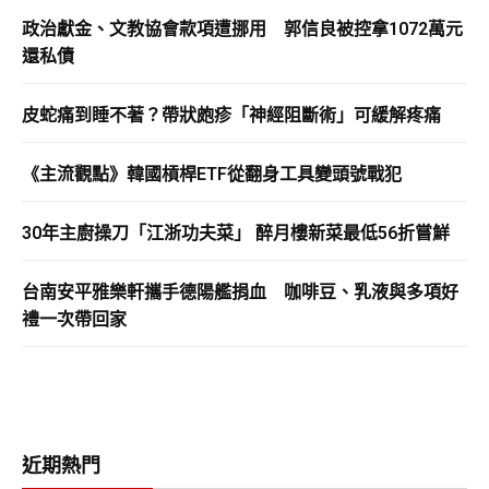
政治獻金、文教協會款項遭挪用 郭信良被控拿1072萬元
還私債
皮蛇痛到睡不著？帶狀皰疹「神經阻斷術」可緩解疼痛
《主流觀點》韓國槓桿ETF從翻身工具變頭號戰犯
30年主廚操刀「江浙功夫菜」 醉月樓新菜最低56折嘗鮮
台南安平雅樂軒攜手德陽艦捐血 咖啡豆、乳液與多項好
禮一次帶回家
近期熱門