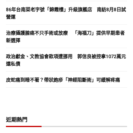
86年台南菜老字號「錦霞樓」升級旗艦店 南紡8月8日試
營運
治療攝護腺癌不只手術或放療 「海福刀」提供早期患者
新選擇
政治獻金、文教協會款項遭挪用 郭信良被控拿1072萬元
還私債
皮蛇痛到睡不著？帶狀皰疹「神經阻斷術」可緩解疼痛
近期熱門