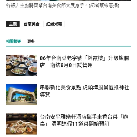
各飯店主廚將齊聚台南美食節大展身手。(記者蔡宗憲攝)
主題
台南美食
紅蟳米糕
相關報導
更多
86年台南菜老字號「錦霞樓」升級旗艦
店 南紡8月8日試營運
串聯新化美食景點 虎頭埤風景區推神社
導覽
台南安平雅樂軒酒店攜手東香台菜「辦
桌」 清明連假11道菜開始預訂