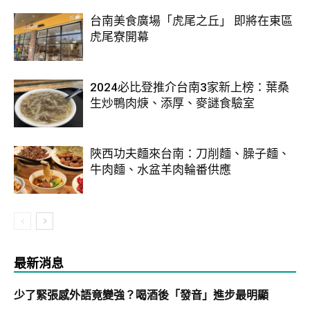
台南美食廣場「虎尾之丘」 即將在東區
虎尾寮開幕
2024必比登推介台南3家新上榜：葉桑
生炒鴨肉焿、添厚、麥謎食驗室
陜西功夫麵來台南：刀削麵、臊子麵、
牛肉麵、水盆羊肉輪番供應
最新消息
少了緊張感外語竟變強？喝酒後「發音」進步最明顯