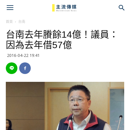
主
流
首頁
台南
台南去年賸餘14億！議員：
傳
因為去年借57億
媒
2016-04-22 19:41