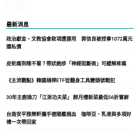
最新消息
政治獻金、文教協會款項遭挪用 郭信良被控拿1072萬元
還私債
皮蛇痛到睡不著？帶狀皰疹「神經阻斷術」可緩解疼痛
《主流觀點》韓國槓桿ETF從翻身工具變頭號戰犯
30年主廚操刀「江浙功夫菜」 醉月樓新菜最低56折嘗鮮
台南安平雅樂軒攜手德陽艦捐血 咖啡豆、乳液與多項好
禮一次帶回家