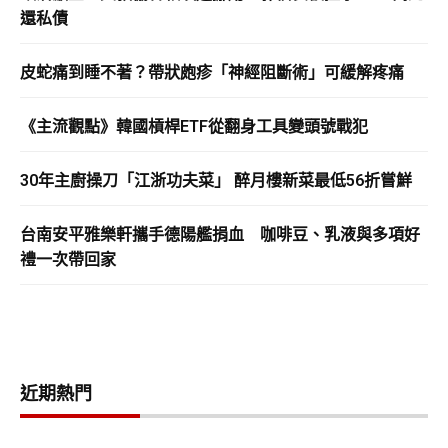
還私債
皮蛇痛到睡不著？帶狀皰疹「神經阻斷術」可緩解疼痛
《主流觀點》韓國槓桿ETF從翻身工具變頭號戰犯
30年主廚操刀「江浙功夫菜」 醉月樓新菜最低56折嘗鮮
台南安平雅樂軒攜手德陽艦捐血 咖啡豆、乳液與多項好
禮一次帶回家
近期熱門