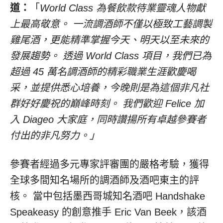
道：
「
World Class 為餐飲款待業靈魂人物獻
上最高敬意。 一流調酒師不僅以極致工藝調製
雞尾酒，更能精準掌握今天、明天以至未來的
發展趨勢。 透過 World Class 項目，我們已為
超過 45 萬名調酒師的精彩職業生涯歡慶喝
采，並提供悉心培養，今晚則是為這個非凡社
群好好慶祝的巔峰時刻。 我們歡迎 Felice 加
入 Diageo 大家庭，同時讚揚所有卓越參賽者
付出的非凡努力。」
參賽者經過多元專家評審團的嚴格考驗，獲得
全球多間知名場所的調酒師及酒吧東主的評
核。 當中包括墨西哥城知名酒吧 Handshake
Speakeasy 的創意推手 Eric Van Beek，該酒