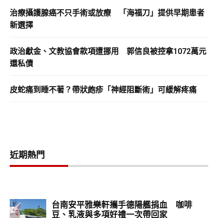
治療攝護腺癌不只手術或放療 「海福刀」提供早期患者
新選擇
政治獻金、文教協會款項遭挪用 郭信良被控拿1072萬元
還私債
皮蛇痛到睡不著？帶狀皰疹「神經阻斷術」可緩解疼痛
近期熱門