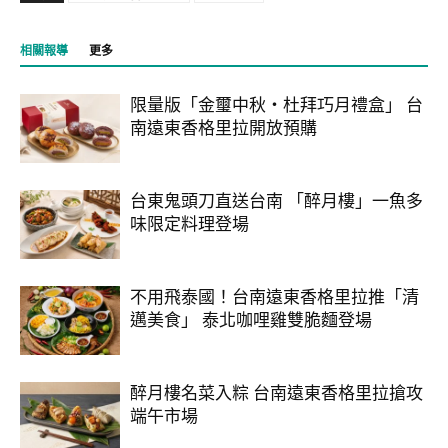
相關報導
更多
限量版「金璽中秋・杜拜巧月禮盒」 台
南遠東香格里拉開放預購
台東鬼頭刀直送台南 「醉月樓」一魚多
味限定料理登場
不用飛泰國！台南遠東香格里拉推「清
邁美食」 泰北咖哩雞雙脆麵登場
醉月樓名菜入粽 台南遠東香格里拉搶攻
端午市場