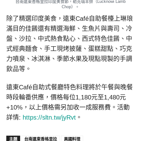
台南遠東香格里拉印度美食節，勒克瑙羊排（Lucknowi Lamb
Chop）。
除了精選印度美食，遠東Café自助餐檯上琳琅
滿目的佳餚還有精選海鮮、生魚片與壽司、冷
盤、沙拉、中式熱食點心、西式特色佳餚、中
式經典麵食、手工現烤披薩、蛋糕甜點、巧克
力噴泉、冰淇淋、季節水果及現點現製的手調
飲品等。
遠東Café自助式餐廳特色料理將於午餐與晚餐
時段輪番供應，價格每位1,180元至1,480元
+10%，以上價格需另加收一成服務費。活動
詳情:
https://sltn.tw/jyRvt
。
主題
台南遠東香格里拉
異國料理