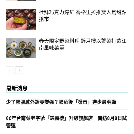
杜拜巧克力爆紅 香格里拉推雙人氣甜點
搶市
春天限定野菜料理 醉月樓以薺菜打造江
南風味菜單
最新消息
少了緊張感外語竟變強？喝酒後「發音」進步最明顯
86年台南菜老字號「錦霞樓」升級旗艦店 南紡8月8日試
營運