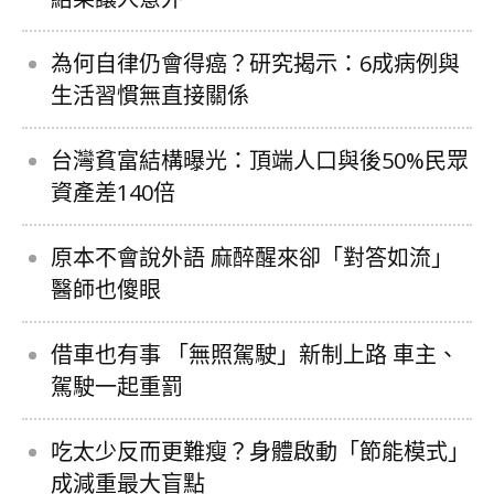
為何自律仍會得癌？研究揭示：6成病例與
生活習慣無直接關係
台灣貧富結構曝光：頂端人口與後50%民眾
資產差140倍
原本不會說外語 麻醉醒來卻「對答如流」
醫師也傻眼
借車也有事 「無照駕駛」新制上路 車主、
駕駛一起重罰
吃太少反而更難瘦？身體啟動「節能模式」
成減重最大盲點