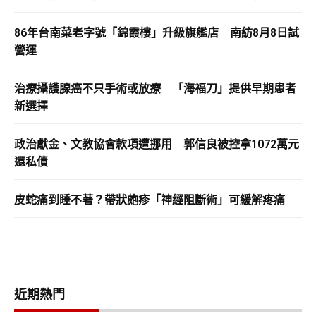
86年台南菜老字號「錦霞樓」升級旗艦店 南紡8月8日試
營運
治療攝護腺癌不只手術或放療 「海福刀」提供早期患者
新選擇
政治獻金、文教協會款項遭挪用 郭信良被控拿1072萬元
還私債
皮蛇痛到睡不著？帶狀皰疹「神經阻斷術」可緩解疼痛
近期熱門