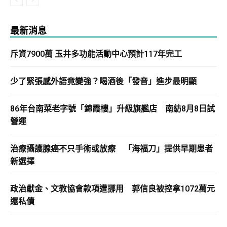
最新消息
斥資7900萬 玉井多功能活動中心預計117年完工
少了緊張感外語竟變強？喝酒後「發音」進步最明顯
86年台南菜老字號「錦霞樓」升級旗艦店 南紡8月8日試
營運
治療攝護腺癌不只手術或放療 「海福刀」提供早期患者
新選擇
政治獻金、文教協會款項遭挪用 郭信良被控拿1072萬元
還私債