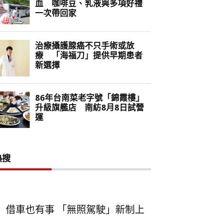
熱搜
借車也有事 「無照駕駛」新制上