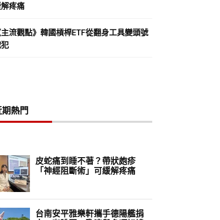
緩解疼痛
《主流觀點》韓國槓桿ETF從翻身工具變頭號
戰犯
近期熱門