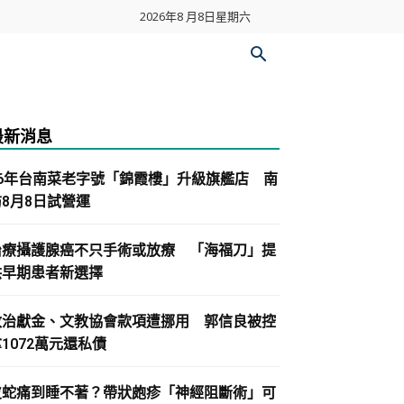
2026年8 月8日星期六
最新消息
86年台南菜老字號「錦霞樓」升級旗艦店 南
紡8月8日試營運
治療攝護腺癌不只手術或放療 「海福刀」提
供早期患者新選擇
政治獻金、文教協會款項遭挪用 郭信良被控
1072萬元還私債
皮蛇痛到睡不著？帶狀皰疹「神經阻斷術」可