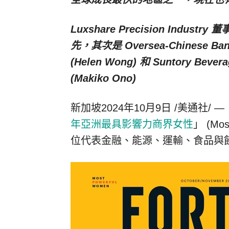
Luxshare Precision Indust
先，其次是 Oversea-Chinese Ba
(
Helen Wong
) 和 Suntory Be
(
Makiko Ono
)
新加坡
2024年10月9日
/美通社/ —
年亞洲最具影響力商界女性
」 (Mos
位代表金融、能源、運輸、食品與