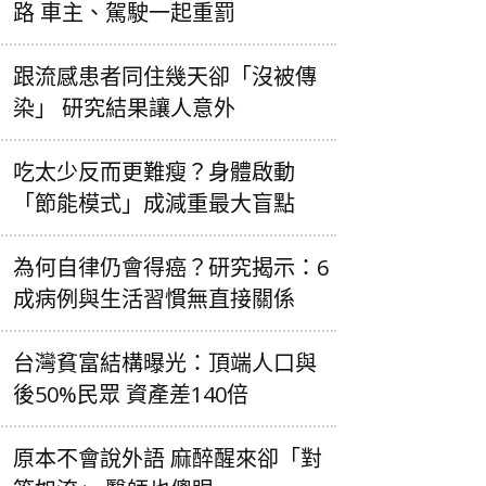
路 車主、駕駛一起重罰
跟流感患者同住幾天卻「沒被傳
染」 研究結果讓人意外
吃太少反而更難瘦？身體啟動
「節能模式」成減重最大盲點
為何自律仍會得癌？研究揭示：6
成病例與生活習慣無直接關係
台灣貧富結構曝光：頂端人口與
後50%民眾 資產差140倍
原本不會說外語 麻醉醒來卻「對