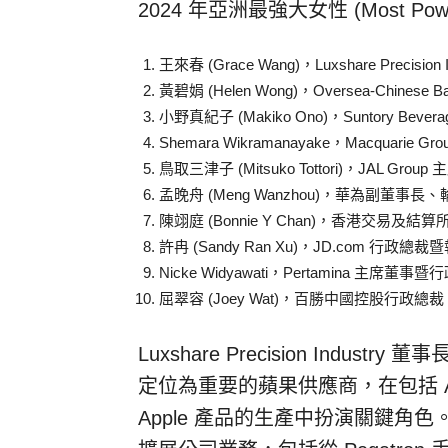
2024 年亞洲最強大女性 (Most Powe
王來春 (
Grace Wang
)，Luxshare Precis
黃碧娟 (
Helen Wong
)，Oversea-Chinese 
小野真紀子 (
Makiko Ono
)，Suntory Beve
Shemara Wikramanayake，Macquari
鳥取三津子 (
Mitsuko Tottori
)，JAL Grou
孟晚舟 (Meng Wanzhou)，華為副董事
陳翊庭 (Bonnie Y Chan)，香港交易及
許冉 (
Sandy Ran Xu
)，JD.com 行政總裁
Nicke Widyawati，Pertamina 主席董事
屈翠容 (
Joey Wat
)，百勝中國控股行政總裁
Luxshare Precision Industr
定位為重要的蘋果供應商，在包括 Air
Apple 產品的生產中扮演關鍵角色。