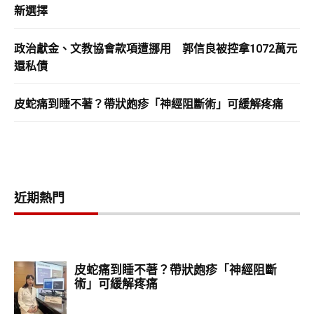
新選擇
政治獻金、文教協會款項遭挪用 郭信良被控拿1072萬元
還私債
皮蛇痛到睡不著？帶狀皰疹「神經阻斷術」可緩解疼痛
近期熱門