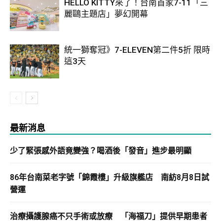
HELLO KITTY來了！台南首家7-11「三
麗鷗主題店」夢幻開幕
統一獅奪冠》7-ELEVEN第二件5折 限時
這3天
最新消息
少了緊張感外語竟變強？喝酒後「發音」進步最明顯
86年台南菜老字號「錦霞樓」升級旗艦店 南紡8月8日試
營運
治療攝護腺癌不只手術或放療 「海福刀」提供早期患者