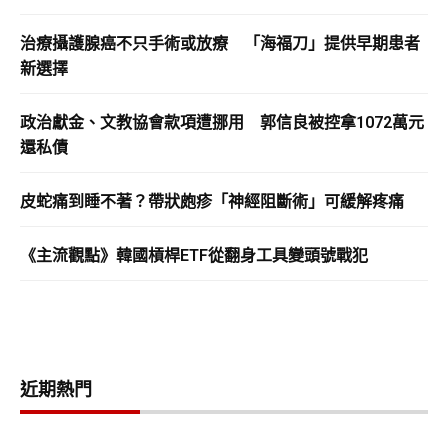
治療攝護腺癌不只手術或放療 「海福刀」提供早期患者
新選擇
政治獻金、文教協會款項遭挪用 郭信良被控拿1072萬元
還私債
皮蛇痛到睡不著？帶狀皰疹「神經阻斷術」可緩解疼痛
《主流觀點》韓國槓桿ETF從翻身工具變頭號戰犯
近期熱門