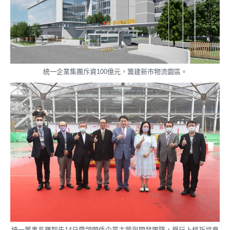
統一企業集團斥資100億元，籌建新市物流園區。
統一董事長羅智先14日帶領關係企業主管與開發團隊，舉行上樑祈福典