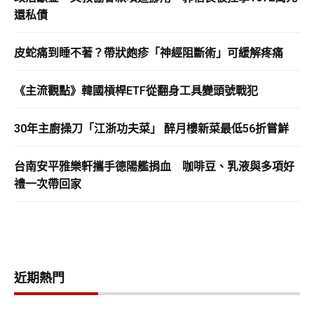
還私債
皮蛇痛到睡不著？帶狀皰疹「神經阻斷術」可緩解疼痛
《主流觀點》韓國槓桿ETF從翻身工具變頭號戰犯
30年主廚操刀「江浙功夫菜」 醉月樓新菜最低56折嘗鮮
台南安平雅樂軒攜手德陽艦捐血 咖啡豆、乳液與多項好
禮一次帶回家
近期熱門