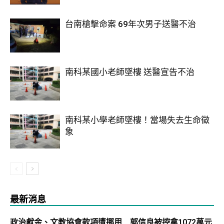
台南槍擊命案 69年次男子送醫不治
南科某國小老師墜樓 送醫宣告不治
南科某小學老師墜樓！當場失去生命徵
象
最新消息
政治獻金、文教協會款項遭挪用 郭信良被控拿1072萬元