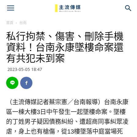
主
流
首頁
台南
私行拘禁、傷害、刪除手機
傳
資料！台南永康墜樓命案還
媒
有共犯未到案
2023-05-05 18:47
（主流傳媒記者蔡宗憲／台南報導）台南永康
區一棟大樓3日中午發生一起墜樓命案。墜樓
的丁姓男子疑因債務糾紛、遭超商同事糾眾凌
虐，身上也有槍傷，從13樓墜落中庭當場死