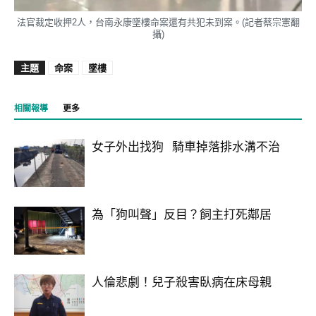
法官裁定收押2人，台南永康墜樓命案還有共犯未到案。(記者蔡宗憲翻
攝)
主題
命案
墜樓
相關報導
更多
女子外出找狗 騎車掉落排水溝不治
為「狗叫聲」反目？飼主打死鄰居
人倫悲劇！兒子殺害臥病在床母親