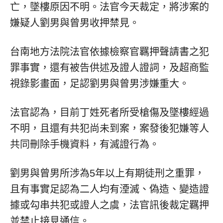
亡，墜樓原因不明。法官今天裁定，將涉案的
嫌疑人劉男與曾男收押禁見。
台南地方法院法官依據檢察官羈押聲請書之犯
罪事實，還有被告供述及證人證詞，及超商監
視錄影畫面，足認劉男與曾男涉嫌重大。
法官認為，目前丁姓死者所受槍傷及墜樓經過
不明，且還有共犯尚未到案，案發後犯嫌等人
共同刪除手機資料，有滅證行為。
劉男與曾男所涉為5年以上有期徒刑之重罪，
且有事實足認為二人均有湮滅、偽造、變造證
據或勾串共犯或證人之虞，法官訊後裁定羈押
並禁止接見通信。