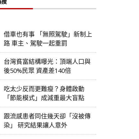
熱搜
借車也有事 「無照駕駛」新制上
路 車主、駕駛一起重罰
台灣貧富結構曝光：頂端人口與
後50%民眾 資產差140倍
吃太少反而更難瘦？身體啟動
「節能模式」成減重最大盲點
跟流感患者同住幾天卻「沒被傳
染」 研究結果讓人意外