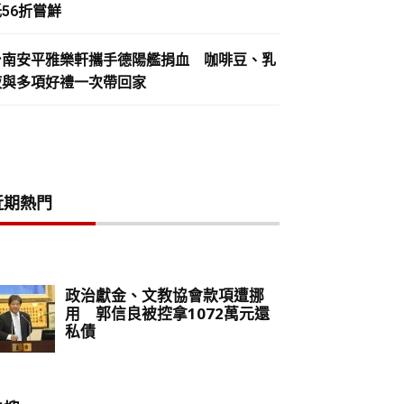
56折嘗鮮
台南安平雅樂軒攜手德陽艦捐血 咖啡豆、乳
液與多項好禮一次帶回家
近期熱門