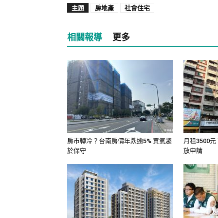
主題
房地產
社會住宅
相關報導
更多
房市轉冷？台南房價年跌逾5% 買氣趨
月租3500
於保守
放申請