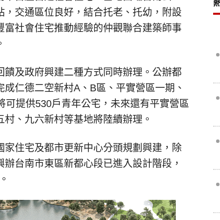
站，交通區位良好，結合托老、托幼，附設
豐富社會住宅推動經驗的仲觀聯合建築師事
。
回饋及政府興建二種方式同時辦理。公辦都
完成仁德二空新村A、B區、平實營區一期、
將可提供530戶青年公宅，未來還有平實營區
五村、九六新村等基地將陸續辦理。
國家住宅及都市更新中心分頭規劃興建，除
興辦台南市東區新都心段已進入設計階段，
工。