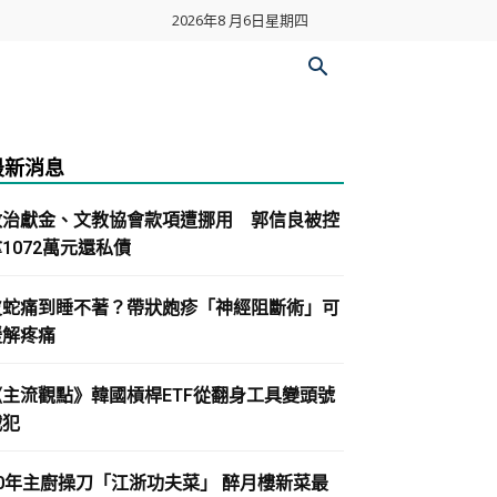
2026年8 月6日星期四
最新消息
政治獻金、文教協會款項遭挪用 郭信良被控
1072萬元還私債
皮蛇痛到睡不著？帶狀皰疹「神經阻斷術」可
緩解疼痛
《主流觀點》韓國槓桿ETF從翻身工具變頭號
戰犯
30年主廚操刀「江浙功夫菜」 醉月樓新菜最