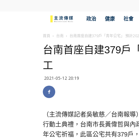
主
政治
健康
社會
流
首頁
台南
台南首座自建379戶「青年公宅」 預計20
台南首座自建379戶「
傳
工
媒
2021-05-12 20:19
（主流傳媒記者吳敏慈／台南報導）
行動土典禮，台南市長黃偉哲與內
年公宅祈福，此區公宅共有379戶