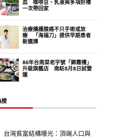
熱搜
台灣貧富結構曝光：頂端人口與