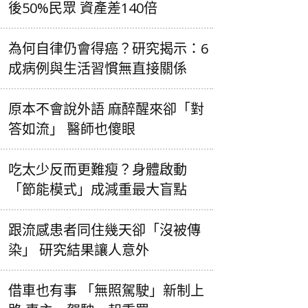
後50%民眾 資產差140倍
為何自律仍會得癌？研究揭示：6
成病例與生活習慣無直接關係
原本不會說外語 麻醉醒來卻「對
答如流」 醫師也傻眼
吃太少反而更難瘦？身體啟動
「節能模式」成減重最大盲點
跟流感患者同住幾天卻「沒被傳
染」 研究結果讓人意外
借車也有事 「無照駕駛」新制上