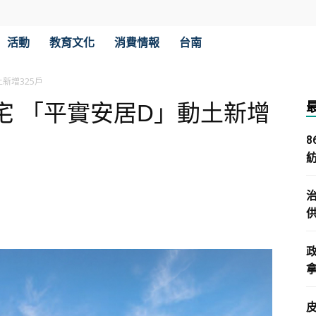
活動
教育文化
消費情報
台南
新增325戶
宅 「平實安居D」動土新增
拿