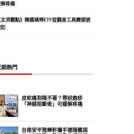
緩解疼痛
《主流觀點》韓國槓桿ETF從翻身工具變頭號
戰犯
近期熱門