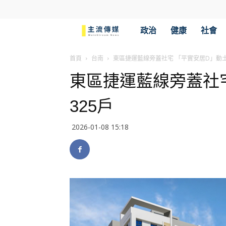
主
政治
健康
社會
流
首頁
台南
東區捷運藍線旁蓋社宅 「平實安居D」動土
東區捷運藍線旁蓋社
傳
325戶
媒
2026-01-08 15:18