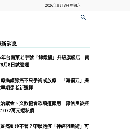
2026年8 月8日星期六
最新消息
86年台南菜老字號「錦霞樓」升級旗艦店 南
紡8月8日試營運
治療攝護腺癌不只手術或放療 「海福刀」提
供早期患者新選擇
政治獻金、文教協會款項遭挪用 郭信良被控
1072萬元還私債
皮蛇痛到睡不著？帶狀皰疹「神經阻斷術」可