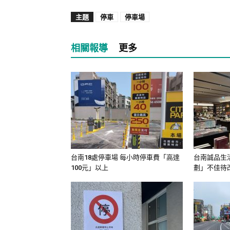
主題
停車
停車場
相關報導
更多
台南18處停車場 每小時停車費「高達
台南誠品生活
100元」以上
劃」不佳待