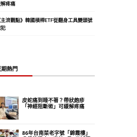
緩解疼痛
《主流觀點》韓國槓桿ETF從翻身工具變頭號
戰犯
近期熱門