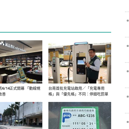
6/14正式開幕 「動線規
台南首批充電站啟用／「充電專用
改善
格」與「優先格」不同：停錯吃罰單