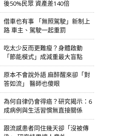
後50%民眾 資產差140倍
借車也有事 「無照駕駛」新制上
路 車主、駕駛一起重罰
吃太少反而更難瘦？身體啟動
「節能模式」成減重最大盲點
原本不會說外語 麻醉醒來卻「對
答如流」 醫師也傻眼
為何自律仍會得癌？研究揭示：6
成病例與生活習慣無直接關係
跟流感患者同住幾天卻「沒被傳