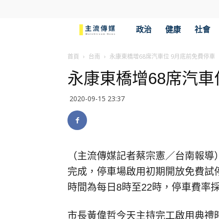
主
政治
健康
社會
流
首頁
台南
永康東橋增68席汽車位 9月底前免費停車
永康東橋增68席汽車
傳
2020-09-15 23:37
媒
（主流傳媒記者蔡宗憲／台南報導
完成，停車場啟用初期開放免費試停
時間為每日8時至22時，停車費率
市長黃偉哲今天主持完工啟用典禮