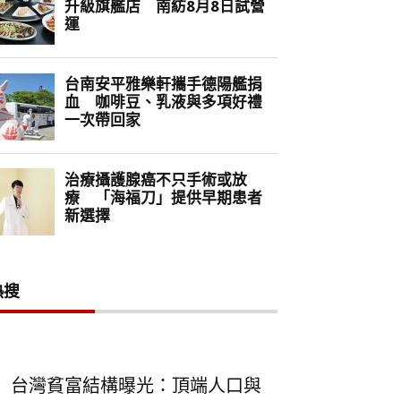
熱搜
台灣貧富結構曝光：頂端人口與