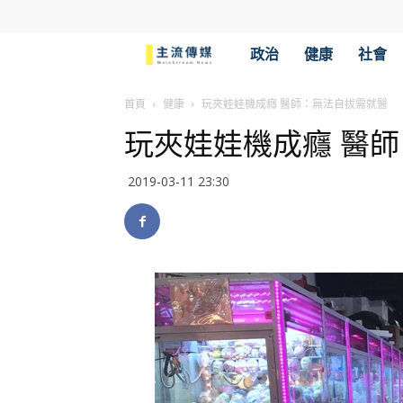
主
政治
健康
社會
流
首頁
健康
玩夾娃娃機成癮 醫師：無法自拔需就醫
玩夾娃娃機成癮 醫
傳
2019-03-11 23:30
媒