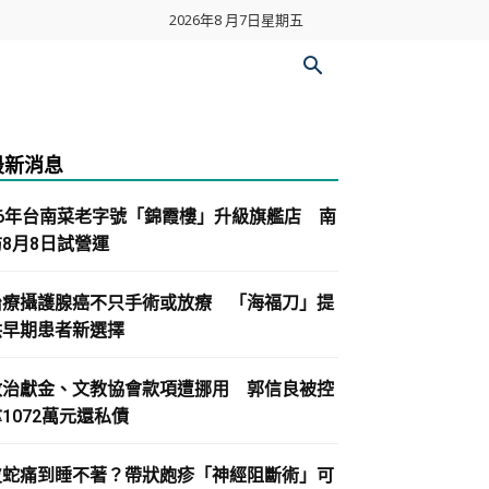
2026年8 月7日星期五
最新消息
86年台南菜老字號「錦霞樓」升級旗艦店 南
紡8月8日試營運
治療攝護腺癌不只手術或放療 「海福刀」提
供早期患者新選擇
政治獻金、文教協會款項遭挪用 郭信良被控
1072萬元還私債
皮蛇痛到睡不著？帶狀皰疹「神經阻斷術」可