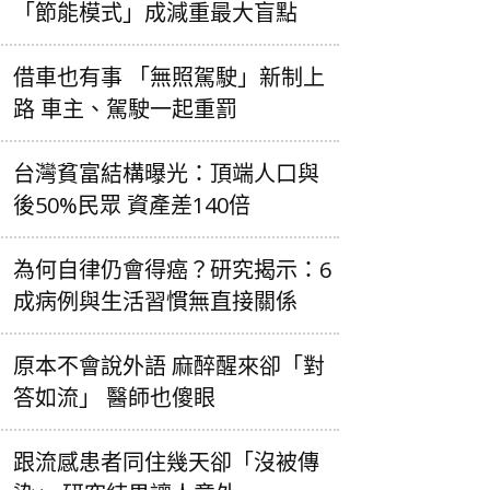
「節能模式」成減重最大盲點
借車也有事 「無照駕駛」新制上
路 車主、駕駛一起重罰
台灣貧富結構曝光：頂端人口與
後50%民眾 資產差140倍
為何自律仍會得癌？研究揭示：6
成病例與生活習慣無直接關係
原本不會說外語 麻醉醒來卻「對
答如流」 醫師也傻眼
跟流感患者同住幾天卻「沒被傳