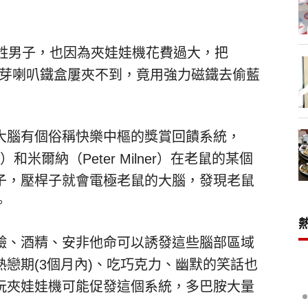
張姓男子，也因為夾娃娃機花費過大，把
的藍芽喇叭鐵盒屢夾不到，竟用強力磁鐵去偷藍
大腦有個俗稱快樂中樞的獎賞回饋系統，
s）和米爾納（Peter Milner）在老鼠的某個
子，壓桿子就會電極老鼠的大腦，發現老鼠
。
鹼、酒精、安非他命可以誘發這些腦部區域
戀期(3個月內)、吃巧克力、幽默的笑話也
玩夾娃娃機可能促發這個系統，多巴胺大量