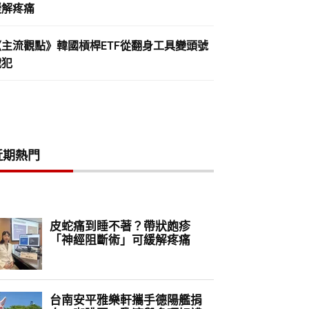
緩解疼痛
《主流觀點》韓國槓桿ETF從翻身工具變頭號
戰犯
近期熱門