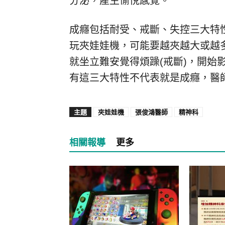
分泌，產生愉悅感覺。
成癮包括耐受、戒斷、失控三大特
玩夾娃娃機，可能要越夾越大或越多
就坐立難安覺得煩躁(戒斷)，開始
有這三大特性不代表就是成癮，醫
主題
夾娃娃機
張俊鴻醫師
精神科
相關報導
更多