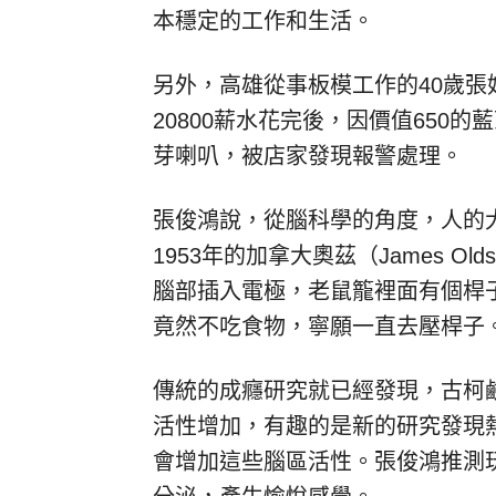
本穩定的工作和生活。
另外，高雄從事板模工作的40歲
20800薪水花完後，因價值650
芽喇叭，被店家發現報警處理。
張俊鴻說，從腦科學的角度，人的
1953年的加拿大奧茲（James Old
腦部插入電極，老鼠籠裡面有個桿
竟然不吃食物，寧願一直去壓桿子
傳統的成癮研究就已經發現，古柯
活性增加，有趣的是新的研究發現熱
會增加這些腦區活性。張俊鴻推測