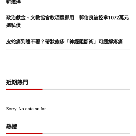
新選擇
政治獻金、文教協會款項遭挪用 郭信良被控拿1072萬元
還私債
皮蛇痛到睡不著？帶狀皰疹「神經阻斷術」可緩解疼痛
近期熱門
Sorry. No data so far.
熱搜