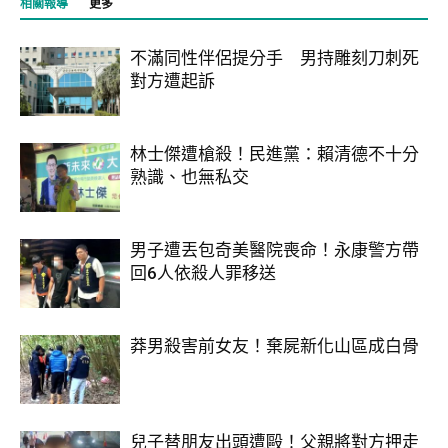
相關報導
更多
不滿同性伴侶提分手 男持雕刻刀刺死
對方遭起訴
林士傑遭槍殺！民進黨：賴清德不十分
熟識、也無私交
男子遭丟包奇美醫院喪命！永康警方帶
回6人依殺人罪移送
莽男殺害前女友！棄屍新化山區成白骨
兒子替朋友出頭遭毆！父親將對方押走