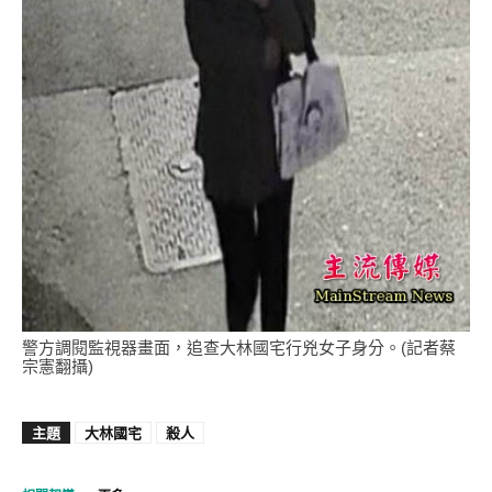
警方調閱監視器畫面，追查大林國宅行兇女子身分。(記者蔡
宗憲翻攝)
主題
大林國宅
殺人