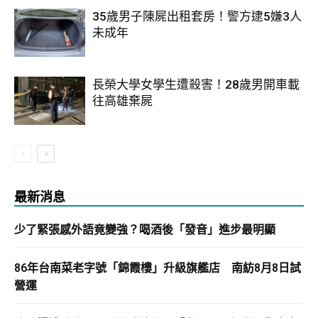
35歲男子陳屍出租套房！警方逮5嫌3人
未成年
長榮大學女學生遭殺害！28歲男開車載
往高雄棄屍
最新消息
少了緊張感外語竟變強？喝酒後「發音」進步最明顯
86年台南菜老字號「錦霞樓」升級旗艦店 南紡8月8日試
營運