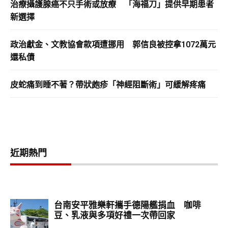
治療攝護腺癌不只手術或放療 「海福刀」提供早期患者
新選擇
政治獻金、文教協會款項遭挪用 郭信良被控拿1072萬元
還私債
皮蛇痛到睡不著？帶狀皰疹「神經阻斷術」可緩解疼痛
近期熱門