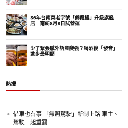
熱搜
借車也有事 「無照駕駛」新制上路 車主、
駕駛一起重罰