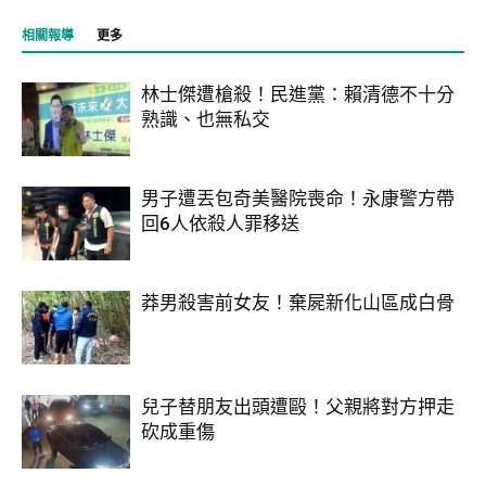
相關報導
更多
林士傑遭槍殺！民進黨：賴清德不十分
熟識、也無私交
男子遭丟包奇美醫院喪命！永康警方帶
回6人依殺人罪移送
莽男殺害前女友！棄屍新化山區成白骨
兒子替朋友出頭遭毆！父親將對方押走
砍成重傷