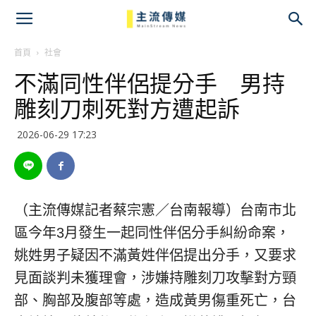
主
流
首頁
社會
不滿同性伴侶提分手 男持
傳
雕刻刀刺死對方遭起訴
媒
2026-06-29 17:23
（主流傳媒記者蔡宗憲／台南報導）台南市北
區今年3月發生一起同性伴侶分手糾紛命案，
姚姓男子疑因不滿黃姓伴侶提出分手，又要求
見面談判未獲理會，涉嫌持雕刻刀攻擊對方頸
部、胸部及腹部等處，造成黃男傷重死亡，台