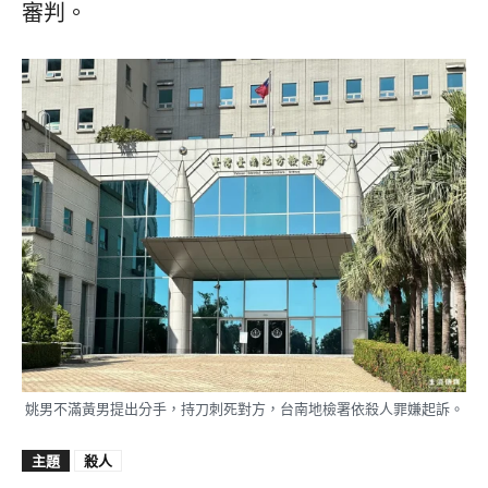
審判。
姚男不滿黃男提出分手，持刀刺死對方，台南地檢署依殺人罪嫌起訴。
主題
殺人