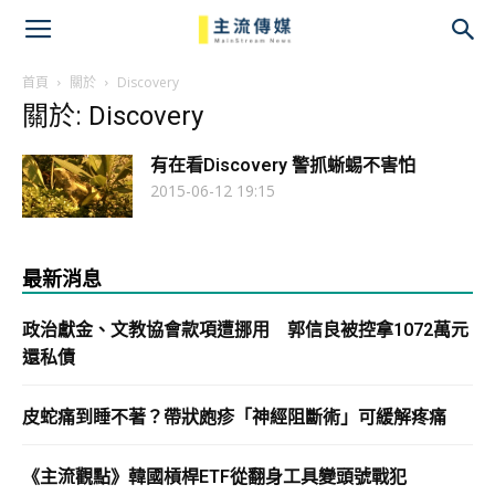
主
流
首頁
關於
Discovery
關於: Discovery
傳
有在看Discovery 警抓蜥蜴不害怕
媒
2015-06-12 19:15
最新消息
政治獻金、文教協會款項遭挪用 郭信良被控拿1072萬元
還私債
皮蛇痛到睡不著？帶狀皰疹「神經阻斷術」可緩解疼痛
《主流觀點》韓國槓桿ETF從翻身工具變頭號戰犯