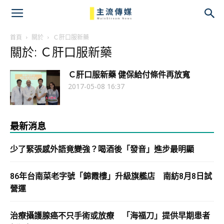
主
流
首頁
關於
Ｃ肝口服新藥
關於: Ｃ肝口服新藥
傳
Ｃ肝口服新藥 健保給付條件再放寬
媒
2017-05-08 16:37
最新消息
少了緊張感外語竟變強？喝酒後「發音」進步最明顯
86年台南菜老字號「錦霞樓」升級旗艦店 南紡8月8日試
營運
治療攝護腺癌不只手術或放療 「海福刀」提供早期患者