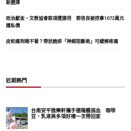
新選擇
政治獻金、文教協會款項遭挪用 郭信良被控拿1072萬元
還私債
皮蛇痛到睡不著？帶狀皰疹「神經阻斷術」可緩解疼痛
近期熱門