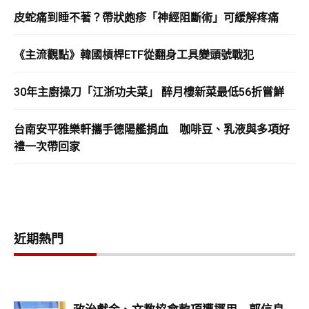
皮蛇痛到睡不著？帶狀皰疹「神經阻斷術」可緩解疼痛
《主流觀點》韓國槓桿ETF從翻身工具變頭號戰犯
30年主廚操刀「江浙功夫菜」 醉月樓新菜最低56折嘗鮮
台南安平雅樂軒攜手德陽艦捐血 咖啡豆、乳液與多項好
禮一次帶回家
近期熱門