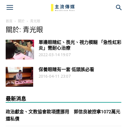
主
流
首頁
關於
青光眼
關於: 青光眼
傳
單邊眼睛紅、畏光、視力模糊 「急性虹彩
媒
炎」需耐心治療
2022-03-14 19:07
保養眼睛有一套 低頭族必看
2016-04-11 23:07
最新消息
政治獻金、文教協會款項遭挪用 郭信良被控拿1072萬元
還私債