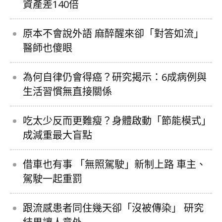
資產差140倍
原本不會說外語 麻醉醒來卻「對答如流」
醫師也傻眼
為何自律仍會得癌？研究揭示：6成病例與
生活習慣無直接關係
吃太少反而更難瘦？身體啟動「節能模式」
成減重最大盲點
借車也有事 「無照駕駛」新制上路 車主、
駕駛一起重罰
跟流感患者同住幾天卻「沒被傳染」 研究