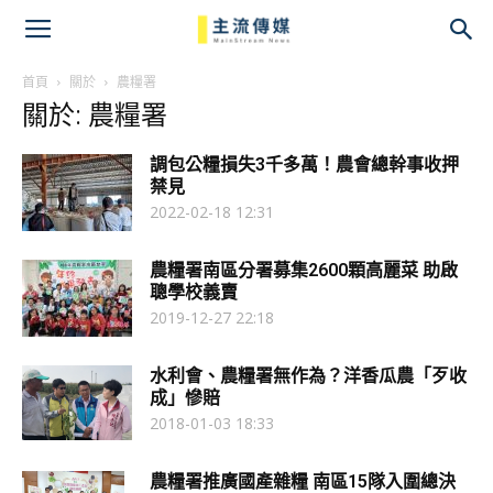
主
流
首頁
關於
農糧署
關於: 農糧署
傳
調包公糧損失3千多萬！農會總幹事收押
媒
禁見
2022-02-18 12:31
農糧署南區分署募集2600顆高麗菜 助啟
聰學校義賣
2019-12-27 22:18
水利會、農糧署無作為？洋香瓜農「歹收
成」慘賠
2018-01-03 18:33
農糧署推廣國產雜糧 南區15隊入圍總決