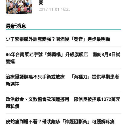
賽
2017-11-01 16:25
最新消息
少了緊張感外語竟變強？喝酒後「發音」進步最明顯
86年台南菜老字號「錦霞樓」升級旗艦店 南紡8月8日試
營運
治療攝護腺癌不只手術或放療 「海福刀」提供早期患者
新選擇
政治獻金、文教協會款項遭挪用 郭信良被控拿1072萬元
還私債
皮蛇痛到睡不著？帶狀皰疹「神經阻斷術」可緩解疼痛