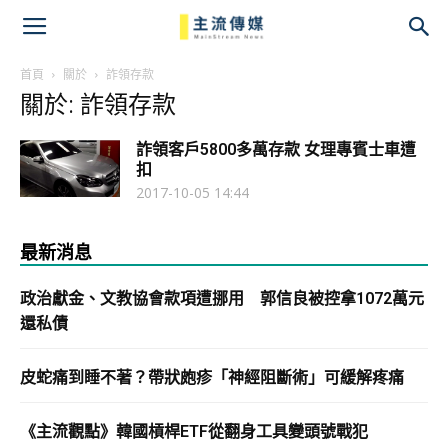
主
流
首頁
關於
詐領存款
關於: 詐領存款
傳
詐領客戶5800多萬存款 女理專賓士車遭
媒
扣
2017-10-05 14:44
最新消息
政治獻金、文教協會款項遭挪用 郭信良被控拿1072萬元
還私債
皮蛇痛到睡不著？帶狀皰疹「神經阻斷術」可緩解疼痛
《主流觀點》韓國槓桿ETF從翻身工具變頭號戰犯