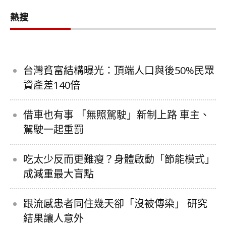
熱搜
台灣貧富結構曝光：頂端人口與後50%民眾
資產差140倍
借車也有事 「無照駕駛」新制上路 車主、
駕駛一起重罰
吃太少反而更難瘦？身體啟動「節能模式」
成減重最大盲點
跟流感患者同住幾天卻「沒被傳染」 研究
結果讓人意外