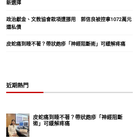
新選擇
政治獻金、文教協會款項遭挪用 郭信良被控拿1072萬元
還私債
皮蛇痛到睡不著？帶狀皰疹「神經阻斷術」可緩解疼痛
近期熱門