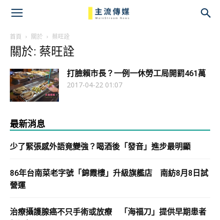
主
流
首頁
關於
蔡旺詮
關於: 蔡旺詮
傳
打臉賴市長？一例一休勞工局開罰461萬
媒
2017-04-22 01:07
最新消息
少了緊張感外語竟變強？喝酒後「發音」進步最明顯
86年台南菜老字號「錦霞樓」升級旗艦店 南紡8月8日試
營運
治療攝護腺癌不只手術或放療 「海福刀」提供早期患者