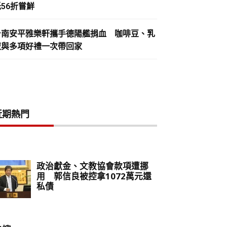
56折嘗鮮
台南安平雅樂軒攜手德陽艦捐血 咖啡豆、乳
液與多項好禮一次帶回家
近期熱門