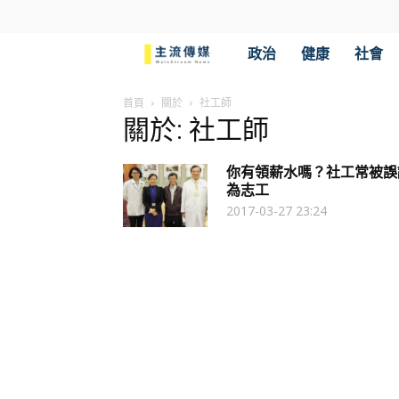
主
政治
健康
社會
流
首頁
關於
社工師
關於: 社工師
傳
你有領薪水嗎？社工常被誤
媒
為志工
2017-03-27 23:24