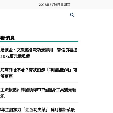
2026年8 月6日星期四
最新消息
政治獻金、文教協會款項遭挪用 郭信良被控
1072萬元還私債
皮蛇痛到睡不著？帶狀皰疹「神經阻斷術」可
緩解疼痛
《主流觀點》韓國槓桿ETF從翻身工具變頭號
戰犯
30年主廚操刀「江浙功夫菜」 醉月樓新菜最