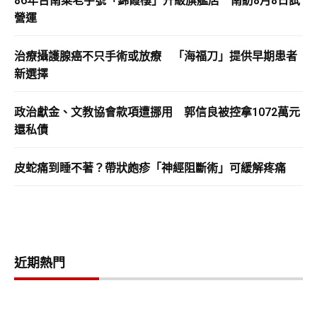
86年台南菜老字號「錦霞樓」升級旗艦店 南紡8月8日試
營運
治療攝護腺癌不只手術或放療 「海福刀」提供早期患者
新選擇
政治獻金、文教協會款項遭挪用 郭信良被控拿1072萬元
還私債
皮蛇痛到睡不著？帶狀皰疹「神經阻斷術」可緩解疼痛
近期熱門