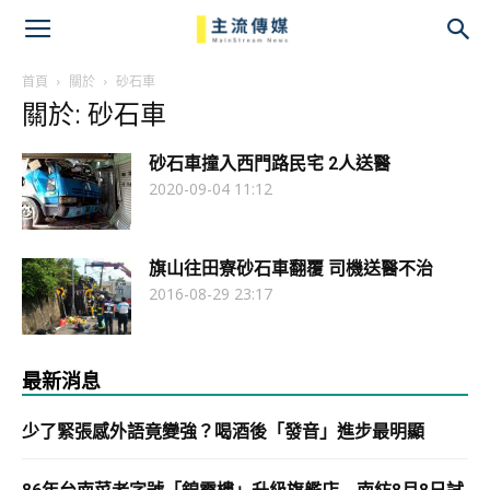
主
流
首頁
關於
砂石車
關於: 砂石車
傳
砂石車撞入西門路民宅 2人送醫
媒
2020-09-04 11:12
旗山往田寮砂石車翻覆 司機送醫不治
2016-08-29 23:17
最新消息
少了緊張感外語竟變強？喝酒後「發音」進步最明顯