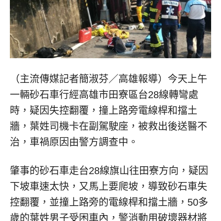
（主流傳媒記者簡淑芬／高雄報導）今天上午
一輛砂石車行經高雄市田寮區台28線轉彎處
時，疑因失控翻覆，撞上路旁電線桿和擋土
牆，葉姓司機卡在副駕駛座，被救出後送醫不
治，車禍原因由警方調查中。
肇事的砂石車走台28線旗山往田寮方向，疑因
下坡車速太快，又馬上要爬坡，導致砂石車失
控翻覆，並撞上路旁的電線桿和擋土牆，50多
歲的葉姓男子受困車內，警消動用破壞器材將