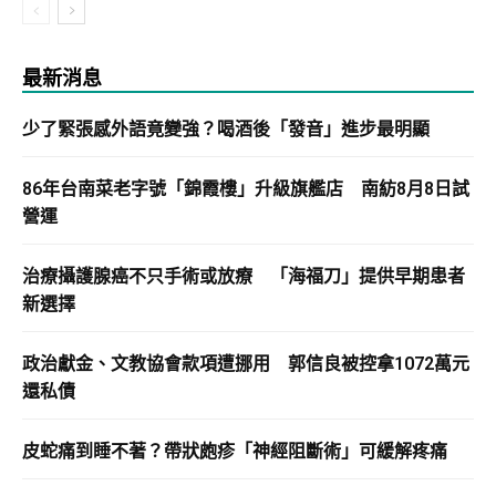
最新消息
少了緊張感外語竟變強？喝酒後「發音」進步最明顯
86年台南菜老字號「錦霞樓」升級旗艦店 南紡8月8日試
營運
治療攝護腺癌不只手術或放療 「海福刀」提供早期患者
新選擇
政治獻金、文教協會款項遭挪用 郭信良被控拿1072萬元
還私債
皮蛇痛到睡不著？帶狀皰疹「神經阻斷術」可緩解疼痛