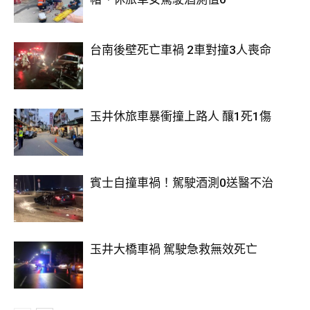
台南後壁死亡車禍 2車對撞3人喪命
玉井休旅車暴衝撞上路人 釀1死1傷
賓士自撞車禍！駕駛酒測0送醫不治
玉井大橋車禍 駕駛急救無效死亡