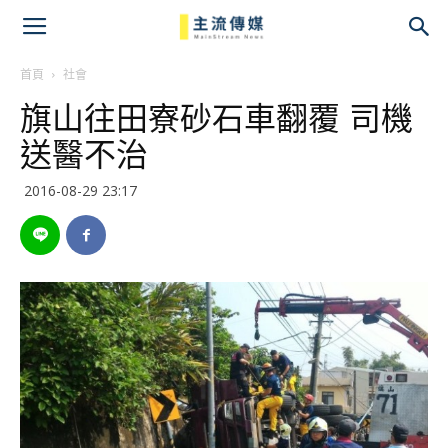
主
流
首頁
社會
旗山往田寮砂石車翻覆 司機
傳
送醫不治
媒
2016-08-29 23:17