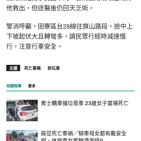
他救出，但送醫後仍回天乏術。
警消呼籲，田寮區台28線往旗山路段，途中上
下坡起伏大且轉彎多，請民眾行經時減速慢
行，注意行車安全。
主題
死亡車禍
砂石車
相關報導
更多
賓士轎車撞垃圾車 23歲女子當場死亡
麻豆死亡車禍／騎車母女都有戴安全
帽、休旅車女駕駛酒測值0