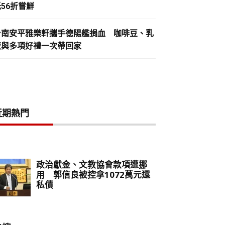
56折嘗鮮
台南安平雅樂軒攜手德陽艦捐血 咖啡豆、乳
液與多項好禮一次帶回家
近期熱門