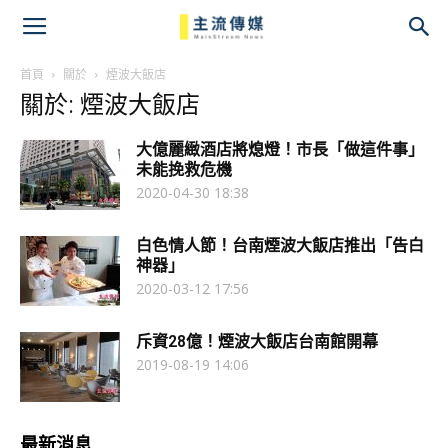
主
流
首頁
關於
煙波大飯店
關於: 煙波大飯店
傳
大億麗緻酒店將熄燈！市長「做這件事」
媒
未能挽救危機
2020-04-30 18:38
白色情人節！台南煙波大飯店推出「告白
神器」
2020-03-12 17:56
斥資28億！煙波大飯店台南館開幕
2019-08-19 14:06
最新消息