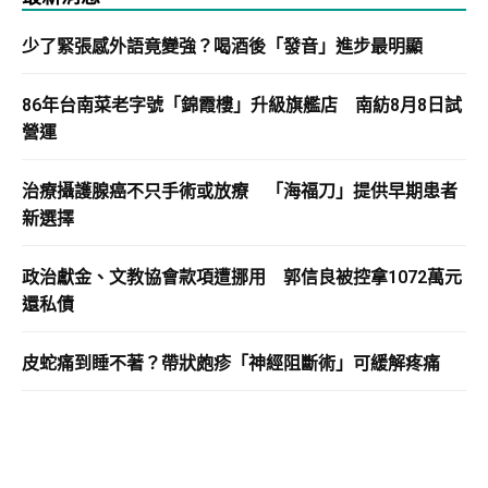
少了緊張感外語竟變強？喝酒後「發音」進步最明顯
86年台南菜老字號「錦霞樓」升級旗艦店 南紡8月8日試
營運
治療攝護腺癌不只手術或放療 「海福刀」提供早期患者
新選擇
政治獻金、文教協會款項遭挪用 郭信良被控拿1072萬元
還私債
皮蛇痛到睡不著？帶狀皰疹「神經阻斷術」可緩解疼痛