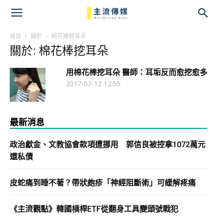
主
流
首頁
關於
棉花棒挖耳朵
關於: 棉花棒挖耳朵
傳
用棉花棒挖耳朵 醫師：耳垢反而愈挖愈多
媒
2017-07-12 12:55
最新消息
政治獻金、文教協會款項遭挪用 郭信良被控拿1072萬元
還私債
皮蛇痛到睡不著？帶狀皰疹「神經阻斷術」可緩解疼痛
《主流觀點》韓國槓桿ETF從翻身工具變頭號戰犯