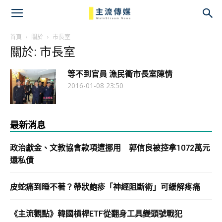
主
流
首頁
關於
市長室
關於: 市長室
傳
等不到官員 漁民衝市長室陳情
媒
2016-01-08 23:50
最新消息
政治獻金、文教協會款項遭挪用 郭信良被控拿1072萬元
還私債
皮蛇痛到睡不著？帶狀皰疹「神經阻斷術」可緩解疼痛
《主流觀點》韓國槓桿ETF從翻身工具變頭號戰犯