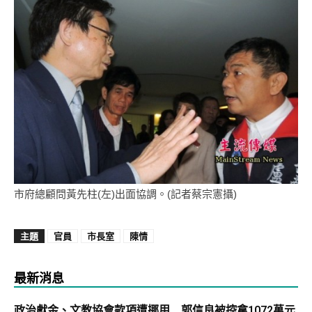
市府總顧問黃先柱(左)出面協調。(記者蔡宗憲攝)
主題
官員
市長室
陳情
最新消息
政治獻金、文教協會款項遭挪用 郭信良被控拿1072萬元