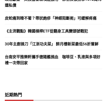
還私債
皮蛇痛到睡不著？帶狀皰疹「神經阻斷術」可緩解疼痛
《主流觀點》韓國槓桿ETF從翻身工具變頭號戰犯
30年主廚操刀「江浙功夫菜」 醉月樓新菜最低56折嘗鮮
台南安平雅樂軒攜手德陽艦捐血 咖啡豆、乳液與多項好
禮一次帶回家
近期熱門