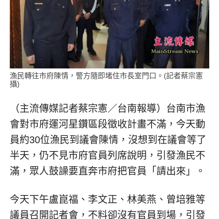
漁民轉往市府陳情，警方隨即堵住市長室門口。(記者蔡宗憲
攝)
（主流傳媒記者蔡宗憲／台南報導）台南市漁
會對市府運河星鑽區段徵收計畫不滿，今天動
員約30位漁民到議會陳情，沒想到在議會等了
半天，仍不見市府官員列席說明，引發漁民不
滿，眾人鼓譟要直奔市府把官員「請出來」。
今天下午盧崑福、李文正、林美燕、曾培雅等
議員召開記者會，不料卻沒有官員到場，引發