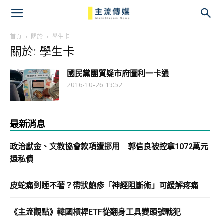
主
流
首頁
關於
學生卡
關於: 學生卡
傳
國民黨團質疑市府圖利一卡通
媒
2016-10-26 19:52
最新消息
政治獻金、文教協會款項遭挪用 郭信良被控拿1072萬元
還私債
皮蛇痛到睡不著？帶狀皰疹「神經阻斷術」可緩解疼痛
《主流觀點》韓國槓桿ETF從翻身工具變頭號戰犯