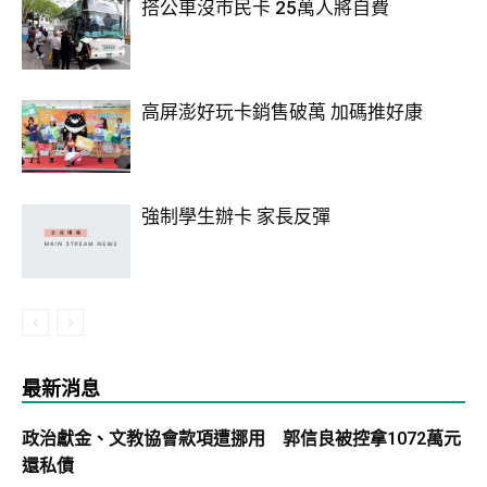
搭公車沒市民卡 25萬人將自費
高屏澎好玩卡銷售破萬 加碼推好康
強制學生辦卡 家長反彈
最新消息
政治獻金、文教協會款項遭挪用 郭信良被控拿1072萬元
還私債