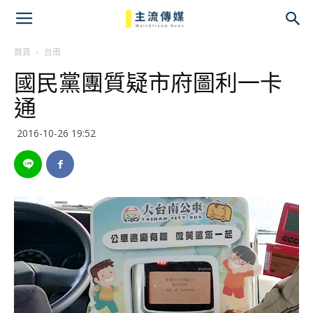
主
流
首頁
台南
國民黨團質疑市府圖利一卡
傳
通
媒
2016-10-26 19:52