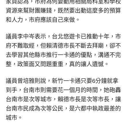
家貞認為，市府為何要動用相關局科室和學校
資源來幫財團賺錢，既然要出動這麼多的預算
和人力，市府應該自己來做。
議員李中岑表示，台北悠遊卡已推動十年，市
府不難取經，但賴清德市長不斷去拜廟，卻不
去學習其他縣市推行一卡通的優點，溝通不完
整，政策面又問題重重，真的讓人遺憾。
議員曾培雅則說，新竹一卡通只要6分鐘就拿
到手，台南市則需要花一個月的時間，她砲轟
台南市是次等城市，賴德市長是次等市長，讓
台南市民成為次等公民，是六都中執政最差的
城市。