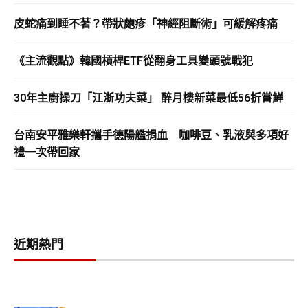
皮蛇痛到睡不著？帶狀皰疹「神經阻斷術」可緩解疼痛
《主流觀點》韓國槓桿ETF從翻身工具變頭號戰犯
30年主廚操刀「江浙功夫菜」 醉月樓新菜最低56折嘗鮮
台南安平雅樂軒攜手德陽艦捐血 咖啡豆、乳液與多項好
禮一次帶回家
近期熱門