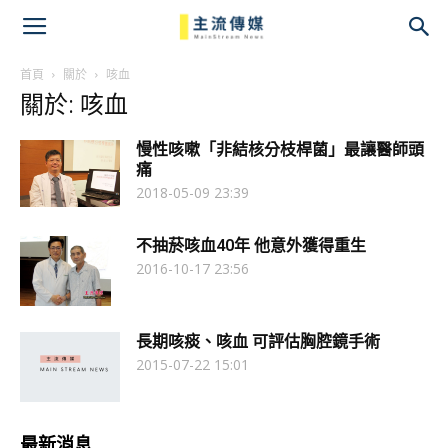
主
流
首頁
關於
咳血
關於: 咳血
傳
慢性咳嗽「非結核分枝桿菌」最讓醫師頭
媒
痛
2018-05-09 23:39
不抽菸咳血40年 他意外獲得重生
2016-10-17 23:56
長期咳痰、咳血 可評估胸腔鏡手術
2015-07-22 15:01
最新消息