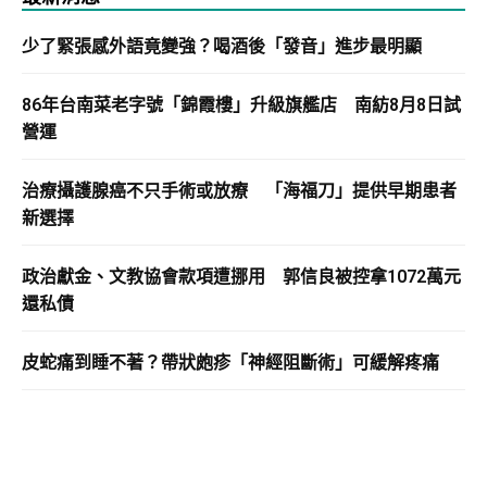
少了緊張感外語竟變強？喝酒後「發音」進步最明顯
86年台南菜老字號「錦霞樓」升級旗艦店 南紡8月8日試
營運
治療攝護腺癌不只手術或放療 「海福刀」提供早期患者
新選擇
政治獻金、文教協會款項遭挪用 郭信良被控拿1072萬元
還私債
皮蛇痛到睡不著？帶狀皰疹「神經阻斷術」可緩解疼痛