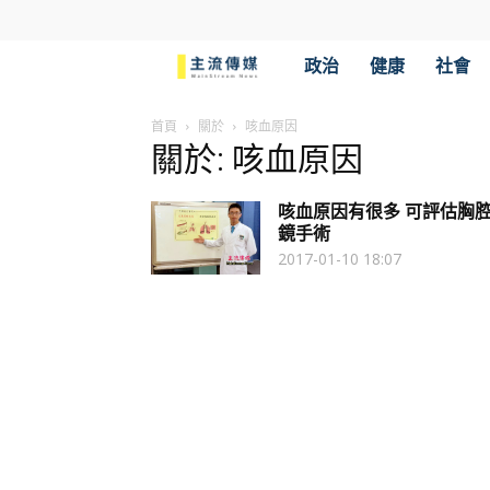
主
政治
健康
社會
流
首頁
關於
咳血原因
關於: 咳血原因
傳
咳血原因有很多 可評估胸
媒
鏡手術
2017-01-10 18:07