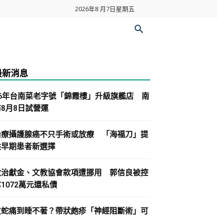
2026年8 月7日星期五
最新消息
86年台南菜老字號「錦霞樓」升級旗艦店 南
紡8月8日試營運
治療攝護腺癌不只手術或放療 「海福刀」提
供早期患者新選擇
政治獻金、文教協會款項遭挪用 郭信良被控
1072萬元還私債
皮蛇痛到睡不著？帶狀皰疹「神經阻斷術」可