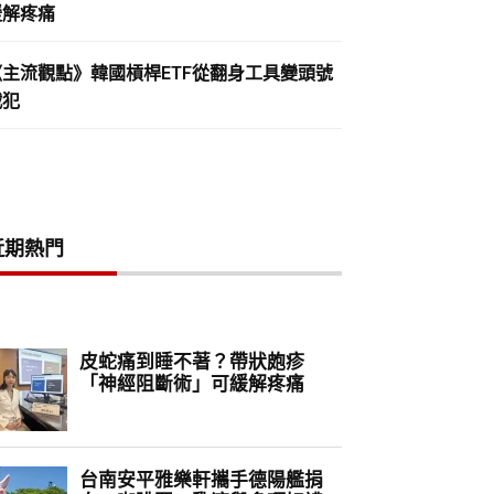
緩解疼痛
《主流觀點》韓國槓桿ETF從翻身工具變頭號
戰犯
近期熱門