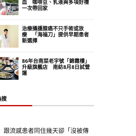
熱搜
跟流感患者同住幾天卻「沒被傳