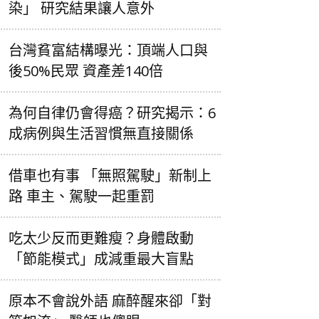
染」 研究結果讓人意外
台灣貧富結構曝光：頂端人口與
後50%民眾 資產差140倍
為何自律仍會得癌？研究揭示：6
成病例與生活習慣無直接關係
借車也有事 「無照駕駛」新制上
路 車主、駕駛一起重罰
吃太少反而更難瘦？身體啟動
「節能模式」成減重最大盲點
原本不會說外語 麻醉醒來卻「對