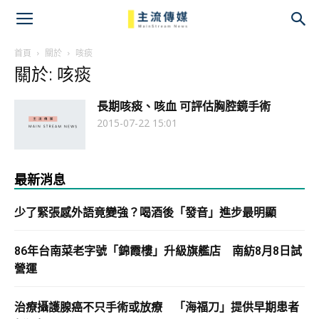
主
流
首頁
關於
咳痰
關於: 咳痰
傳
長期咳痰、咳血 可評估胸腔鏡手術
媒
2015-07-22 15:01
最新消息
少了緊張感外語竟變強？喝酒後「發音」進步最明顯
86年台南菜老字號「錦霞樓」升級旗艦店 南紡8月8日試
營運
治療攝護腺癌不只手術或放療 「海福刀」提供早期患者