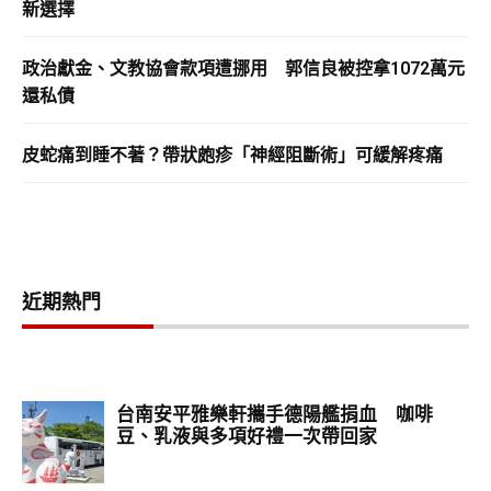
新選擇
政治獻金、文教協會款項遭挪用 郭信良被控拿1072萬元
還私債
皮蛇痛到睡不著？帶狀皰疹「神經阻斷術」可緩解疼痛
近期熱門