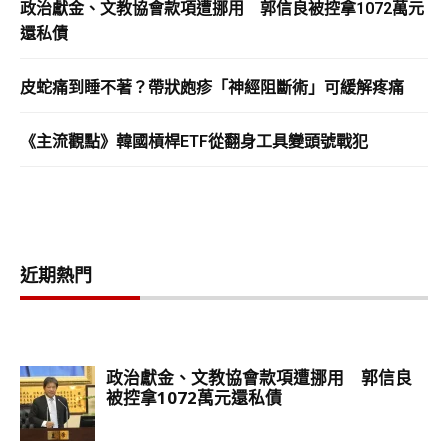
政治獻金、文教協會款項遭挪用 郭信良被控拿1072萬元
還私債
皮蛇痛到睡不著？帶狀皰疹「神經阻斷術」可緩解疼痛
《主流觀點》韓國槓桿ETF從翻身工具變頭號戰犯
近期熱門