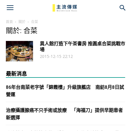
主
流
首頁
關於
合菜
關於: 合菜
傳
異人館打造下午茶書房 推圓桌合菜挑戰市
媒
場
2015-12-15 22:12
最新消息
86年台南菜老字號「錦霞樓」升級旗艦店 南紡8月8日試
營運
治療攝護腺癌不只手術或放療 「海福刀」提供早期患者
新選擇