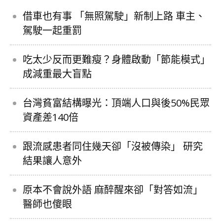
借車也有事 「無照駕駛」新制上路 車主、
駕駛一起重罰
吃太少反而更難瘦？身體啟動「節能模式」
成減重最大盲點
台灣貧富結構曝光：頂端人口與後50%民眾
資產差140倍
跟流感患者同住幾天卻「沒被傳染」 研究
結果讓人意外
原本不會說外語 麻醉醒來卻「對答如流」
醫師也傻眼