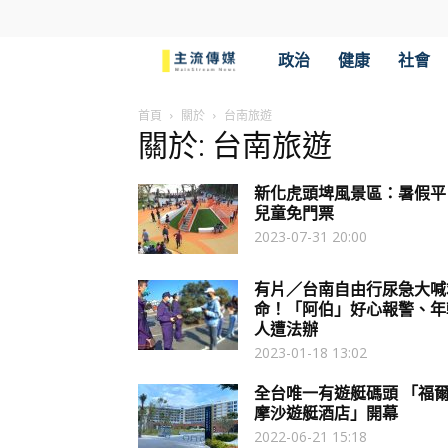
主
政治
健康
社會
流
首頁
關於
台南旅遊
關於: 台南旅遊
傳
新化虎頭埤風景區：暑假平
媒
兒童免門票
2023-07-31 20:00
有片／台南自由行尿急大喊
命！「阿伯」好心報警、年
人遭法辦
2023-01-18 13:02
全台唯一有遊艇碼頭 「福
摩沙遊艇酒店」開幕
2022-06-21 15:18