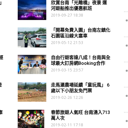
」
欣賞台南「光雕橋」夜景 運
河遊船推出優惠航班
2019-09-27 18:38
「開幕免費入園」台南左鎮化
石園區沿線大塞車
2019-05-12 21:53
經
自由行遊客達八成！台南與全
球最大訂房網Booking合作
2019-03-15 23:57
遊
走馬瀨農場延續「童玩風」 6
歲以下小朋友免門票
2019-02-26 12:26
庫
春節旅遊人氣旺 台南湧入713
萬人次
2019-02-11 17:18