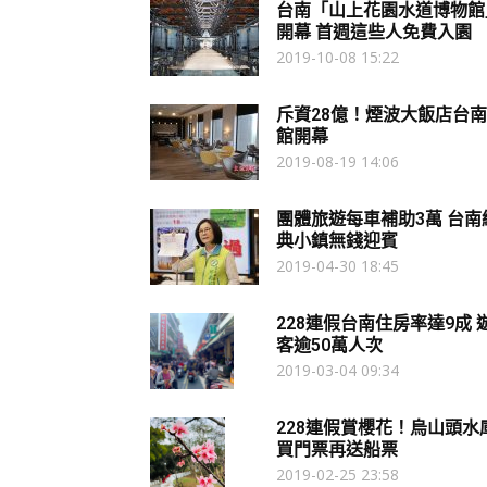
台南「山上花園水道博物館
開幕 首週這些人免費入園
2019-10-08 15:22
斥資28億！煙波大飯店台南
館開幕
2019-08-19 14:06
團體旅遊每車補助3萬 台南
典小鎮無錢迎賓
2019-04-30 18:45
228連假台南住房率達9成 
客逾50萬人次
2019-03-04 09:34
228連假賞櫻花！烏山頭水
買門票再送船票
2019-02-25 23:58