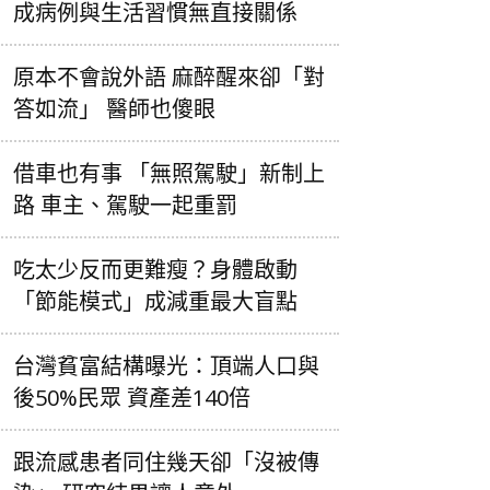
成病例與生活習慣無直接關係
原本不會說外語 麻醉醒來卻「對
答如流」 醫師也傻眼
借車也有事 「無照駕駛」新制上
路 車主、駕駛一起重罰
吃太少反而更難瘦？身體啟動
「節能模式」成減重最大盲點
台灣貧富結構曝光：頂端人口與
後50%民眾 資產差140倍
跟流感患者同住幾天卻「沒被傳