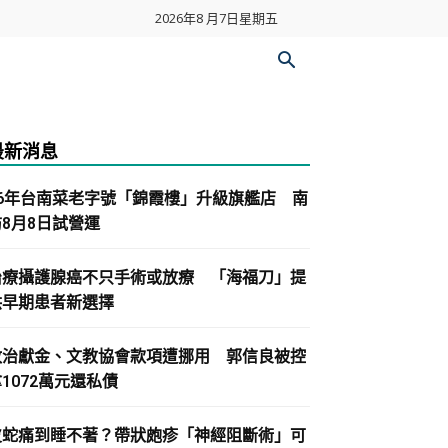
2026年8 月7日星期五
最新消息
86年台南菜老字號「錦霞樓」升級旗艦店 南
紡8月8日試營運
治療攝護腺癌不只手術或放療 「海福刀」提
供早期患者新選擇
政治獻金、文教協會款項遭挪用 郭信良被控
1072萬元還私債
皮蛇痛到睡不著？帶狀皰疹「神經阻斷術」可