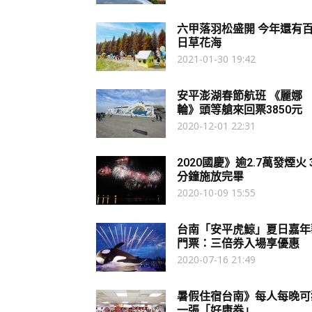
六甲落羽松盛開 今年還有
日草花海
2021-01-30 19:42
安平澎湖春節航班 《麗娜
輪》頭等艙來回票3850元
2020-12-01 22:31
2020國慶》逾2.7萬發煙火 
分鐘施放完畢
2020-10-09 15:55
台南「安平虎鯨」夏日嘉年
門票：三倍券入場享優惠
2020-07-16 21:49
暑假住宿台南》每人每晚可
一張「好康券」