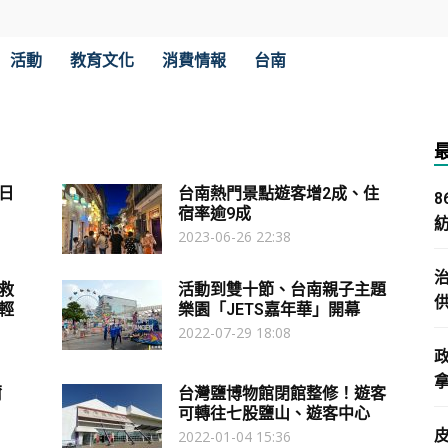
活動
教育文化
消費情報
台南
日
台南熱門景點遊客增2成、住
宿率逾9成
2023-06-26 22:38
救
活動到雙十節、台南親子主題
輕
樂園「JETS嘉年華」開幕
2022-07-29 18:08
拿
爾
台灣鹽博物館閉館整修！遊客
可轉往七股鹽山、遊客中心
2022-01-04 15:36