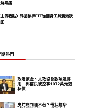
緩解疼痛
《主流觀點》韓國槓桿ETF從翻身工具變頭號
戰犯
近期熱門