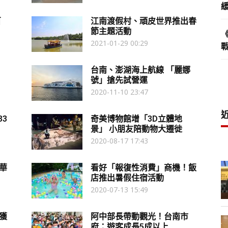
百
江南渡假村、頑皮世界推出春
節主題活動
2021-01-29 00:29
台南、澎湖海上航線 「麗娜
號」搶先試營運
2020-11-10 23:47
33
奇美博物館增「3D立體地
景」 小朋友陪動物大遷徙
2020-08-17 17:43
華
看好「報復性消費」商機！飯
店推出暑假住宿活動
2020-07-13 15:49
獲
阿中部長帶動觀光！台南市
府：遊客成長5成以上