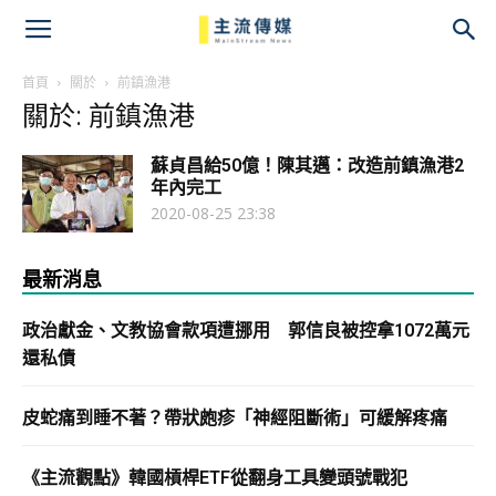
主
流
首頁
關於
前鎮漁港
關於: 前鎮漁港
傳
蘇貞昌給50億！陳其邁：改造前鎮漁港2
媒
年內完工
2020-08-25 23:38
最新消息
政治獻金、文教協會款項遭挪用 郭信良被控拿1072萬元
還私債
皮蛇痛到睡不著？帶狀皰疹「神經阻斷術」可緩解疼痛
《主流觀點》韓國槓桿ETF從翻身工具變頭號戰犯