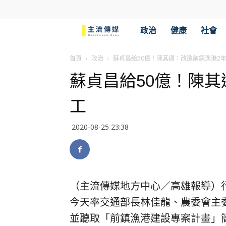
主
政治
健康
社會
流
首頁
政治
蘇貞昌給50億！陳其邁：改造前鎮漁港2
蘇貞昌給50億！陳其
傳
工
媒
2020-08-25 23:38
（主流傳媒地方中心／高雄報導）
今天率交通部長林佳龍、農委會主
並聽取「前鎮漁港建設專案計畫」