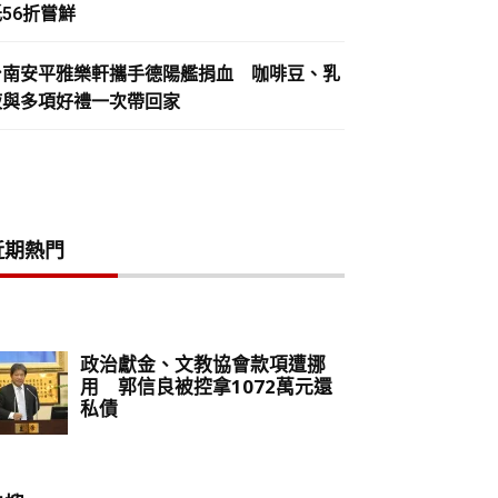
56折嘗鮮
台南安平雅樂軒攜手德陽艦捐血 咖啡豆、乳
液與多項好禮一次帶回家
近期熱門