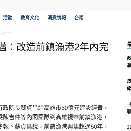
活動
教育文化
消費情報
台南
年內完工
邁：改造前鎮漁港2年內完
拿
行政院長蘇貞昌給高雄市50億元建設經費，
委陳吉仲等內閣團隊到高雄視察前鎮漁港，
簡報。蘇貞昌說，前鎮漁港興建超過50年，