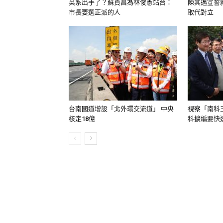
英系出手了？蘇貞昌為林俊憲站台：
陳其邁宣誓
市長要選正派的人
取代對立
台南國道增設「北外環交流道」 中央
視察「南科
核定18億
科擴編要快