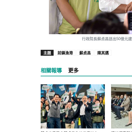
行政院長蘇貞昌送出50億元
主題
前鎮漁港
蘇貞昌
陳其邁
相關報導
更多