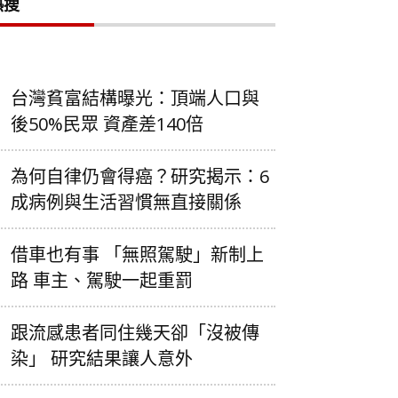
熱搜
台灣貧富結構曝光：頂端人口與
後50%民眾 資產差140倍
為何自律仍會得癌？研究揭示：6
成病例與生活習慣無直接關係
借車也有事 「無照駕駛」新制上
路 車主、駕駛一起重罰
跟流感患者同住幾天卻「沒被傳
染」 研究結果讓人意外