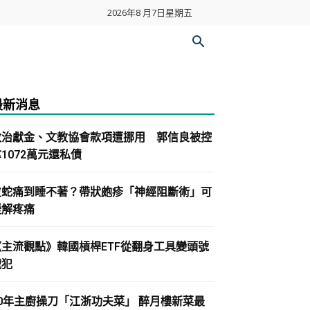
2026年8 月7日星期五
最新消息
政治獻金、文教協會款項遭挪用 郭信良被控
1072萬元還私債
皮蛇痛到睡不著？帶狀皰疹「神經阻斷術」可
緩解疼痛
《主流觀點》韓國槓桿ETF從翻身工具變頭號
戰犯
30年主廚操刀「江浙功夫菜」 醉月樓新菜最