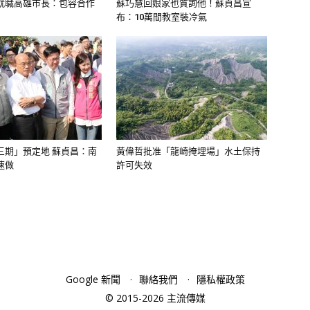
就職高雄市長：包容合作
蘇巧慧回娘家也質詢他！蘇貞昌宣
布：10萬間教室裝冷氣
三期」預定地 蘇貞昌：南
黃偉哲批准「龍崎掩埋場」水土保持
速做
許可失效
Google 新聞
聯絡我們
隱私權政策
© 2015-2026 主流傳媒