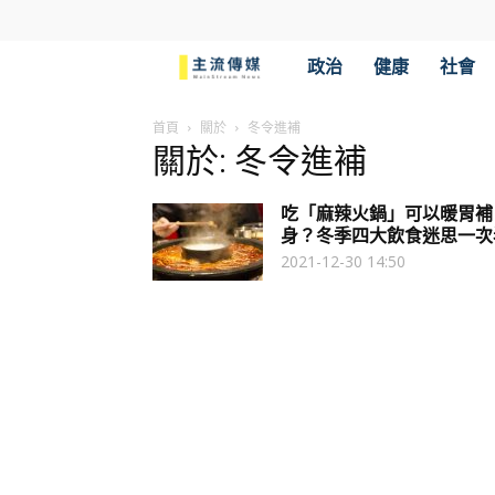
主
政治
健康
社會
流
首頁
關於
冬令進補
關於: 冬令進補
傳
吃「麻辣火鍋」可以暖胃補
媒
身？冬季四大飲食迷思一次
2021-12-30 14:50