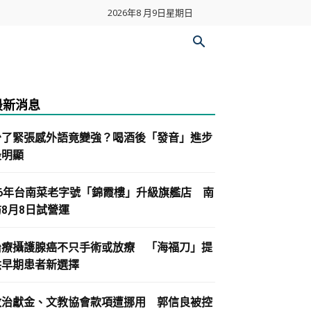
2026年8 月9日星期日
最新消息
少了緊張感外語竟變強？喝酒後「發音」進步
最明顯
86年台南菜老字號「錦霞樓」升級旗艦店 南
紡8月8日試營運
治療攝護腺癌不只手術或放療 「海福刀」提
供早期患者新選擇
政治獻金、文教協會款項遭挪用 郭信良被控