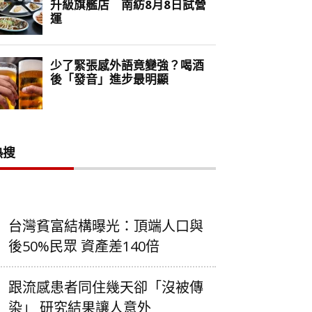
熱搜
台灣貧富結構曝光：頂端人口與
後50%民眾 資產差140倍
跟流感患者同住幾天卻「沒被傳
染」 研究結果讓人意外