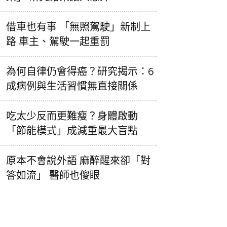
借車也有事 「無照駕駛」新制上
路 車主、駕駛一起重罰
為何自律仍會得癌？研究揭示：6
成病例與生活習慣無直接關係
吃太少反而更難瘦？身體啟動
「節能模式」成減重最大盲點
原本不會說外語 麻醉醒來卻「對
答如流」 醫師也傻眼