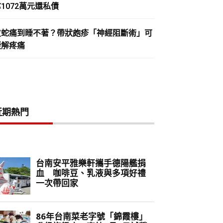
1072萬元還私債
皮蛇痛到睡不著？帶狀皰疹「神經阻斷術」可
緩解疼痛
近期熱門